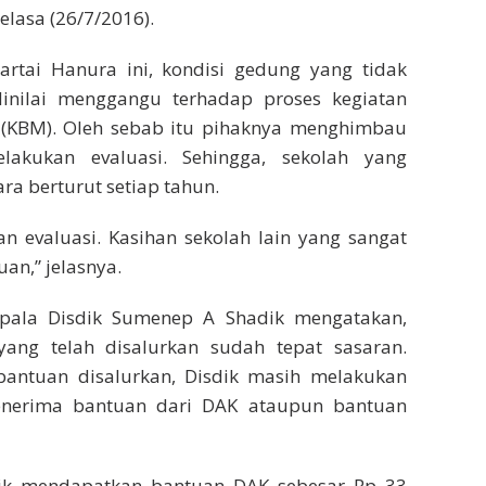
Selasa (26/7/2016).
Partai Hanura ini, kondisi gedung yang tidak
inilai menggangu terhadap proses kegiatan
 (KBM). Oleh sebab itu pihaknya menghimbau
lakukan evaluasi. Sehingga, sekolah yang
a berturut setiap tahun.
kan evaluasi. Kasihan sekolah lain yang sangat
n,” jelasnya.
epala Disdik Sumenep A Shadik mengatakan,
ang telah disalurkan sudah tepat sasaran.
antuan disalurkan, Disdik masih melakukan
penerima bantuan dari DAK ataupun bantuan
ik mendapatkan bantuan DAK sebesar Rp 33