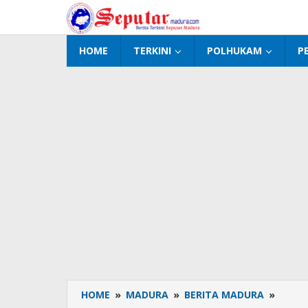
Lewati
ke
konten
HOME
TERKINI
POLHUKAM
P
HOME
»
MADURA
»
BERITA MADURA
»
Bantu