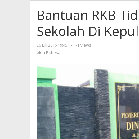
RKB
Tidak
Bantuan RKB Tid
Merat
Banya
Sekolah Di Kepu
Sekol
Di
Kepul
26 Juli 2016 19:45
oleh
-
71 views
Dibia
Fikhesa
oleh
Fikhesa
Rusak