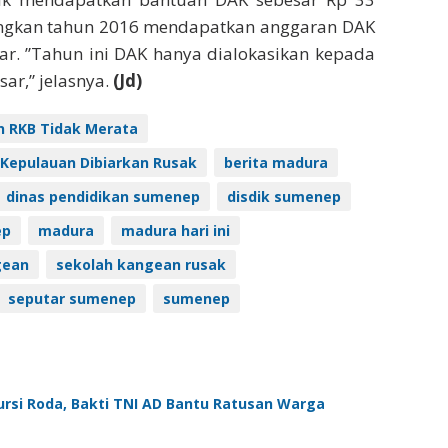
dangkan tahun 2016 mendapatkan anggaran DAK
ar. ”Tahun ini DAK hanya dialokasikan kepada
sar,” jelasnya.
(Jd)
n RKB Tidak Merata
 Kepulauan Dibiarkan Rusak
berita madura
dinas pendidikan sumenep
disdik sumenep
ep
madura
madura hari ini
gean
sekolah kangean rusak
seputar sumenep
sumenep
ursi Roda, Bakti TNI AD Bantu Ratusan Warga