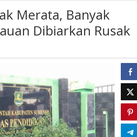
ak Merata, Banyak
a,
k
lauan Dibiarkan Rusak
ah
auan
rkan