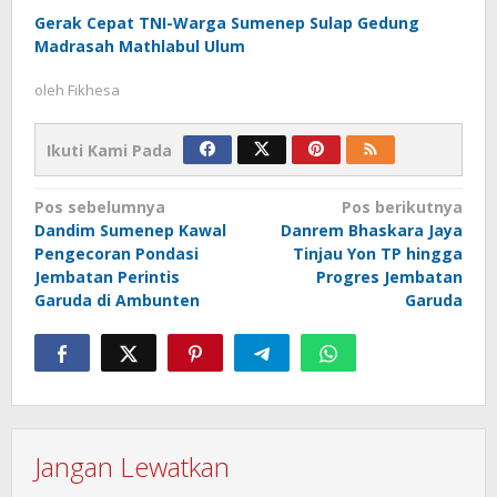
Gerak Cepat TNI-Warga Sumenep Sulap Gedung
Madrasah Mathlabul Ulum
oleh
Fikhesa
Ikuti Kami Pada
Navigasi
Pos sebelumnya
Pos berikutnya
Dandim Sumenep Kawal
Danrem Bhaskara Jaya
pos
Pengecoran Pondasi
Tinjau Yon TP hingga
Jembatan Perintis
Progres Jembatan
Garuda di Ambunten
Garuda
Jangan Lewatkan