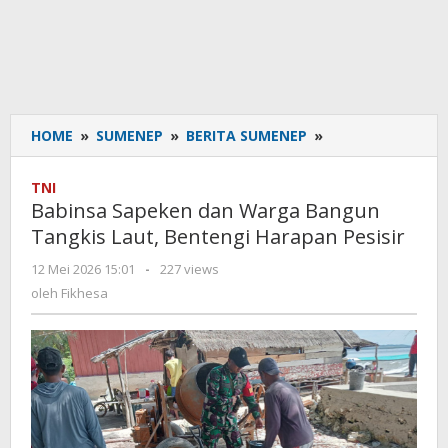
HOME
»
SUMENEP
»
BERITA SUMENEP
»
Babinsa
Sapeken
dan
TNI
Warga
Babinsa Sapeken dan Warga Bangun
Bangun
Tangkis Laut, Bentengi Harapan Pesisir
Tangkis
Laut,
12 Mei 2026 15:01
oleh
-
227 views
Bentengi
Fikhesa
oleh
Fikhesa
Harapan
Pesisir