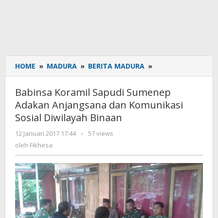
HOME
»
MADURA
»
BERITA MADURA
»
Babinsa
Koramil
Sapudi
Babinsa Koramil Sapudi Sumenep
Sumenep
Adakan Anjangsana dan Komunikasi
Adakan
Sosial Diwilayah Binaan
Anjangsana
dan
12 Januari 2017 17:44
oleh
-
57 views
Komunikasi
Fikhesa
oleh
Fikhesa
Sosial
Diwilayah
Binaan