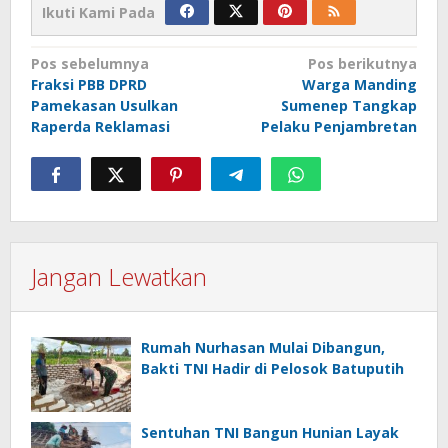
Ikuti Kami Pada
Navigasi
Pos sebelumnya
Pos berikutnya
Fraksi PBB DPRD
Warga Manding
pos
Pamekasan Usulkan
Sumenep Tangkap
Raperda Reklamasi
Pelaku Penjambretan
Jangan Lewatkan
Rumah Nurhasan Mulai Dibangun,
Bakti TNI Hadir di Pelosok Batuputih
Sentuhan TNI Bangun Hunian Layak