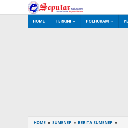
Lewati
ke
konten
HOME
TERKINI
POLHUKAM
P
HOME
»
SUMENEP
»
BERITA SUMENEP
»
Babi