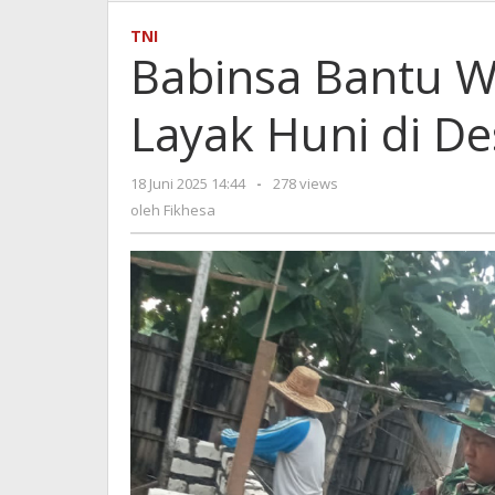
Bant
War
TNI
Ban
Babinsa Bantu 
Rum
Laya
Layak Huni di D
Huni
di
Des
18 Juni 2025 14:44
oleh
-
278 views
Kadu
Fikhesa
oleh
Fikhesa
Timu