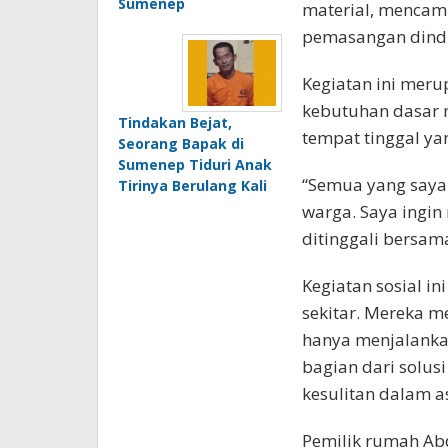
Sumenep
material, menca
pemasangan dind
Kegiatan ini mer
kebutuhan dasar 
Tindakan Bejat,
tempat tinggal yan
Seorang Bapak di
Sumenep Tiduri Anak
“Semua yang saya
Tirinya Berulang Kali
warga. Saya ingin
ditinggali bersama
Kegiatan sosial i
sekitar. Mereka m
hanya menjalanka
bagian dari solus
kesulitan dalam 
Pemilik rumah Ab