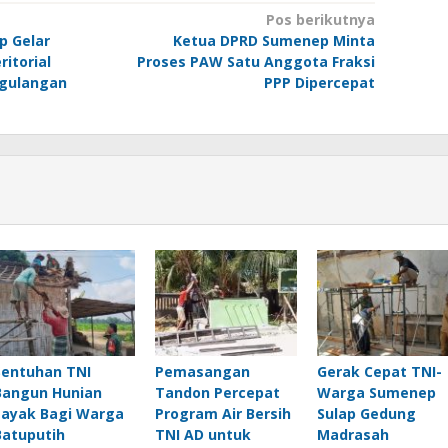
Pos berikutnya
p Gelar
Ketua DPRD Sumenep Minta
ritorial
Proses PAW Satu Anggota Fraksi
ggulangan
PPP Dipercepat
Sentuhan TNI
Pemasangan
Gerak Cepat TNI-
Bangun Hunian
Tandon Percepat
Warga Sumenep
Layak Bagi Warga
Program Air Bersih
Sulap Gedung
Batuputih
TNI AD untuk
Madrasah