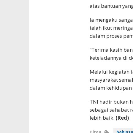
atas bantuan yang
Ia mengaku sanga
telah ikut merin
dalam proses pe
“Terima kasih ba
keteladannya di d
Melalui kegiatan 
masyarakat semaki
dalam kehidupan s
TNI hadir bukan h
sebagai sahabat
lebih baik.
(Red)
Ditag
babins