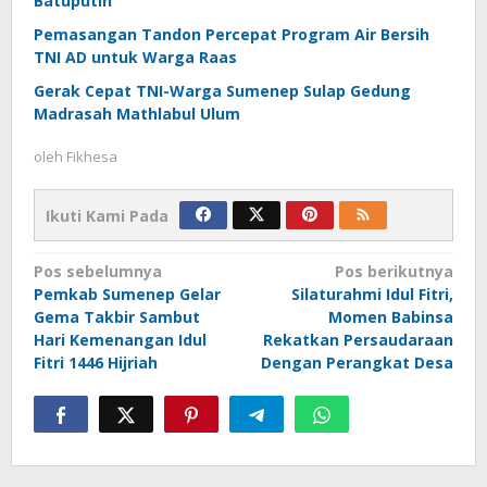
Batuputih
Pemasangan Tandon Percepat Program Air Bersih
TNI AD untuk Warga Raas
Gerak Cepat TNI-Warga Sumenep Sulap Gedung
Madrasah Mathlabul Ulum
oleh
Fikhesa
Ikuti Kami Pada
Navigasi
Pos sebelumnya
Pos berikutnya
Pemkab Sumenep Gelar
Silaturahmi Idul Fitri,
pos
Gema Takbir Sambut
Momen Babinsa
Hari Kemenangan Idul
Rekatkan Persaudaraan
Fitri 1446 Hijriah
Dengan Perangkat Desa