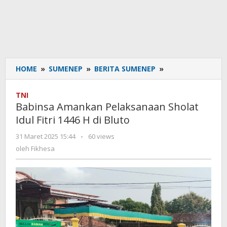
HOME
»
SUMENEP
»
BERITA SUMENEP
»
Babinsa
Amankan
Pelaksanaan
TNI
Sholat
Babinsa Amankan Pelaksanaan Sholat
Idul
Idul Fitri 1446 H di Bluto
Fitri
1446
31 Maret 2025 15:44
oleh
-
60 views
H
Fikhesa
oleh
Fikhesa
di
Bluto