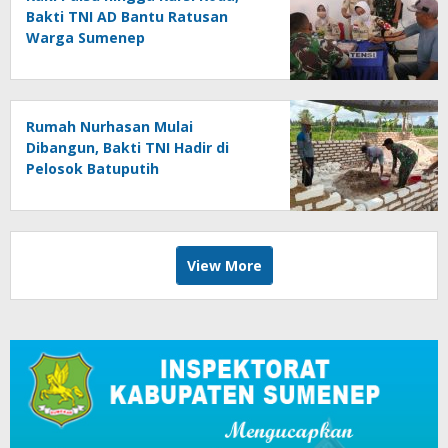
Bakti TNI AD Bantu Ratusan
Warga Sumenep
Rumah Nurhasan Mulai
Dibangun, Bakti TNI Hadir di
Pelosok Batuputih
View More