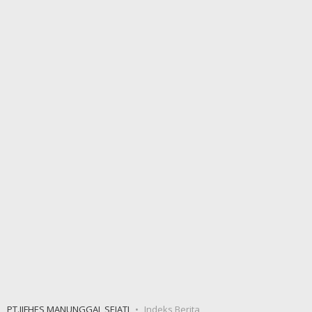
PT.JIFHES MANUNGGAL SEJATI
Indeks Berita