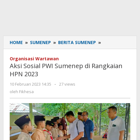
HOME
»
SUMENEP
»
BERITA SUMENEP
»
Aksi
Sosial
PWI
Organisasi Wartawan
Sumenep
Aksi Sosial PWI Sumenep di Rangkaian
di
HPN 2023
Rangkaian
HPN
10 Februari 2023 14:35
oleh
-
27 views
2023
Fikhesa
oleh
Fikhesa