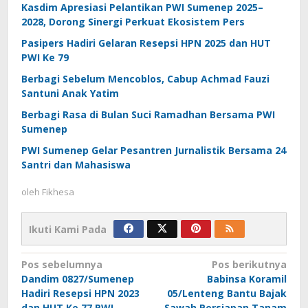
Kasdim Apresiasi Pelantikan PWI Sumenep 2025–
2028, Dorong Sinergi Perkuat Ekosistem Pers
Pasipers Hadiri Gelaran Resepsi HPN 2025 dan HUT
PWI Ke 79
Berbagi Sebelum Mencoblos, Cabup Achmad Fauzi
Santuni Anak Yatim
Berbagi Rasa di Bulan Suci Ramadhan Bersama PWI
Sumenep
PWI Sumenep Gelar Pesantren Jurnalistik Bersama 24
Santri dan Mahasiswa
oleh
Fikhesa
Ikuti Kami Pada
Navigasi
Pos sebelumnya
Pos berikutnya
Dandim 0827/Sumenep
Babinsa Koramil
pos
Hadiri Resepsi HPN 2023
05/Lenteng Bantu Bajak
dan HUT Ke 77 PWI
Sawah Persiapan Tanam