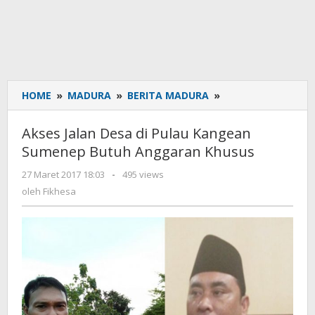
HOME
»
MADURA
»
BERITA MADURA
»
Akses
Jalan
Desa
Akses Jalan Desa di Pulau Kangean
di
Sumenep Butuh Anggaran Khusus
Pulau
Kangean
27 Maret 2017 18:03
oleh
-
495 views
Sumenep
Fikhesa
oleh
Fikhesa
Butuh
Anggaran
Khusus