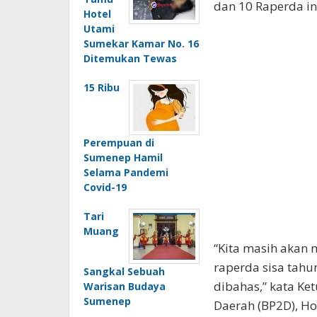
dan 10 Raperda inis
Hotel
Utami
Sumekar Kamar No. 16
Ditemukan Tewas
15 Ribu
Perempuan di
Sumenep Hamil
Selama Pandemi
Covid-19
Tari
Muang
“Kita masih akan 
raperda sisa tahu
Sangkal Sebuah
dibahas,” kata K
Warisan Budaya
Sumenep
Daerah (BP2D), Hoz