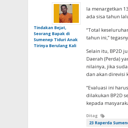
Ia menargetkan 13
ada sisa tahun lal
Tindakan Bejat,
“Total keseluruha
Seorang Bapak di
tahun ini,” tegasny
Sumenep Tiduri Anak
Tirinya Berulang Kali
Selain itu, BP2D 
Daerah (Perda) ya
nilainya, jika sud
dan akan direvisi 
“Evaluasi ini haru
dilakukan BP2D s
kepada masyaraka
Ditag
23 Raperda Sumene