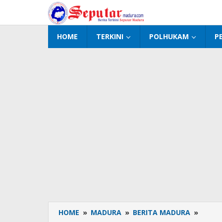
Lewati
ke
konten
HOME
TERKINI
POLHUKAM
P
HOME
»
MADURA
»
BERITA MADURA
»
23