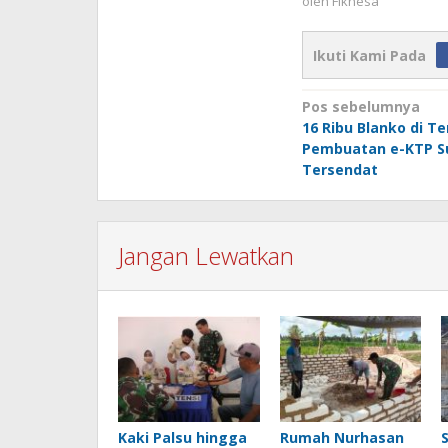
oleh
Fikhesa
Ikuti Kami Pada
Navigasi
Pos sebelumnya
16 Ribu Blanko di Te
pos
Pembuatan e-KTP S
Tersendat
Jangan Lewatkan
Kaki Palsu hingga
Rumah Nurhasan