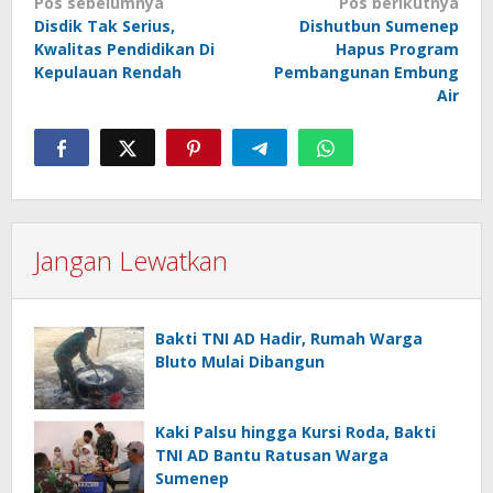
Navigasi
Pos sebelumnya
Pos berikutnya
Disdik Tak Serius,
Dishutbun Sumenep
pos
Kwalitas Pendidikan Di
Hapus Program
Kepulauan Rendah
Pembangunan Embung
Air
Jangan Lewatkan
Bakti TNI AD Hadir, Rumah Warga
Bluto Mulai Dibangun
Kaki Palsu hingga Kursi Roda, Bakti
TNI AD Bantu Ratusan Warga
Sumenep