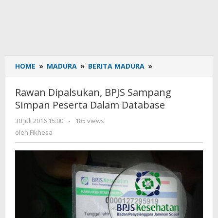
HOME
»
MADURA
»
BERITA MADURA
»
Rawan
Dipalsukan,
BPJS
Rawan Dipalsukan, BPJS Sampang
Sampang
Simpan Peserta Dalam Database
Simpan
Peserta
30 Juli 2016 15:00
oleh
-
185 views
Dalam
Fikhesa
oleh
Fikhesa
Database