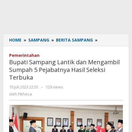
HOME
»
SAMPANG
»
BERITA SAMPANG
»
Bupati
Sampang
Lantik
Pemerintahan
dan
Bupati Sampang Lantik dan Mengambil
Mengambil
Sumpah 5 Pejabatnya Hasil Seleksi
Sumpah
Terbuka
5
Pejabatnya
10 Juli 2023 22:55
oleh
-
129 views
Hasil
Fikhesa
oleh
Fikhesa
Seleksi
Terbuka