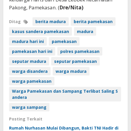
Pakong, Pamekasan. (
Dre/Nita)
Ditag
berita madura
berita pamekasan
kasus sandera pamekasan
madura
madura hari ini
pamekasan
pamekasan hari ini
polres pamekasan
seputar madura
seputar pamekasan
warga disandera
warga madura
warga pamekasan
Warga Pamekasan dan Sampang Terlibat Saling S
andera
warga sampang
Posting Terkait
Rumah Nurhasan Mulai Dibangun, Bakti TNI Hadir di