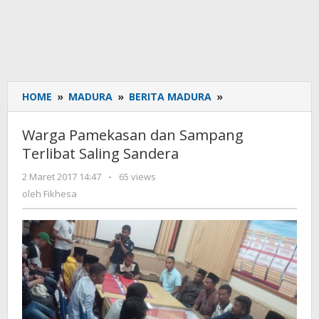
HOME
»
MADURA
»
BERITA MADURA
»
Warga
Pamekasan
dan
Warga Pamekasan dan Sampang
Sampang
Terlibat Saling Sandera
Terlibat
Saling
2 Maret 2017 14:47
oleh
-
65 views
Sandera
Fikhesa
oleh
Fikhesa