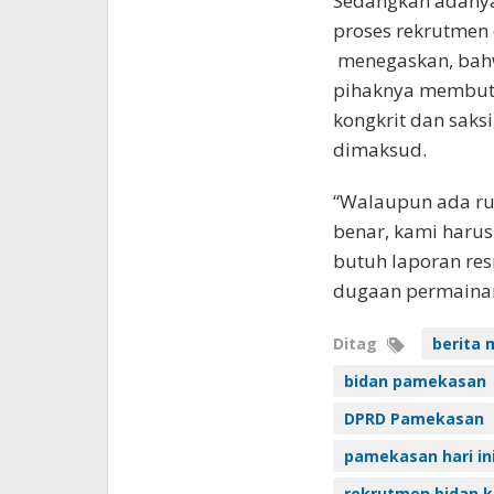
Sedangkan adanya
proses rekrutmen 
menegaskan, bahw
pihaknya membutu
kongkrit dan sak
dimaksud.
“Walaupun ada rum
benar, kami harus
butuh laporan resm
dugaan permainan
Ditag
berita 
bidan pamekasan
DPRD Pamekasan
pamekasan hari in
rekrutmen bidan 