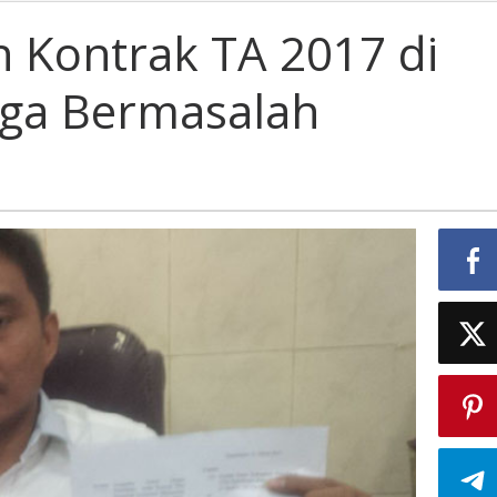
ak
 Kontrak TA 2017 di
ga Bermasalah
kasan
a
salah