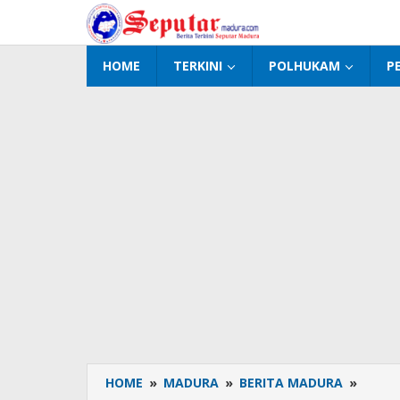
Lewati
ke
konten
HOME
TERKINI
POLHUKAM
P
HOME
»
MADURA
»
BERITA MADURA
»
Rekru