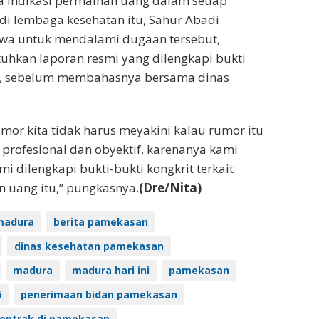
 indikasi permainan uang dalam setiap
di lembaga kesehatan itu, Sahur Abadi
a untuk mendalami dugaan tersebut,
hkan laporan resmi yang dilengkapi bukti
si, sebelum membahasnya bersama dinas
or kita tidak harus meyakini kalau rumor itu
 profesional dan obyektif, karenanya kami
i dilengkapi bukti-bukti kongkrit terkait
 uang itu,” pungkasnya.
(Dre/Nita)
madura
berita pamekasan
dinas kesehatan pamekasan
madura
madura hari ini
pamekasan
i
penerimaan bidan pamekasan
kontrak di pamekasan