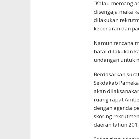
“Kalau memang ad
disengaja maka k
dilakukan rekrutm
kebenaran daripa
Namun rencana me
batal dilakukan 
undangan untuk m
Berdasarkan sura
Sekdakab Pamekas
akan dilaksanakan
ruang rapat Ambe
dengan agenda pe
skoring rekrutmen
daerah tahun 201