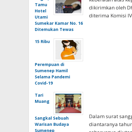
Tamu
dikirimkan oleh D
Hotel
diterima Komisi 
Utami
Sumekar Kamar No. 16
Ditemukan Tewas
15 Ribu
Perempuan di
Sumenep Hamil
Selama Pandemi
Covid-19
Tari
Muang
Dalam surat sangg
Sangkal Sebuah
diantaranya tahun
Warisan Budaya
Sumenep