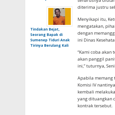
seharusnya diuta
diterima justru se
Menyikapi itu, Ke
mengatakan, piha
Tindakan Bejat,
dengan memanggil 
Seorang Bapak di
ini Dinas Keseha
Sumenep Tiduri Anak
Tirinya Berulang Kali
“Kami coba akan te
akan panggil pani
ini,” tuturnya, Sen
Apabila memang te
Komisi IV nantiny
kembali melakuka
yang dituangkan 
kontrak tersebut.