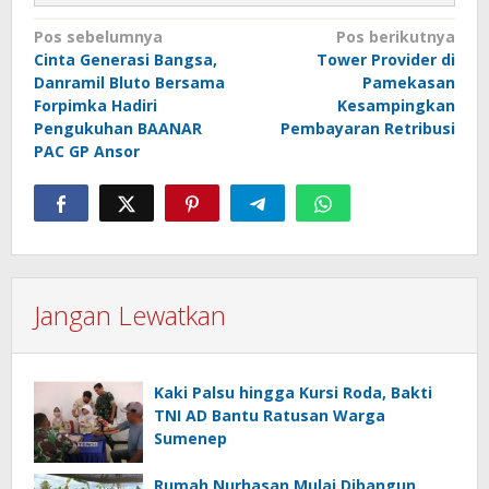
Navigasi
Pos sebelumnya
Pos berikutnya
Cinta Generasi Bangsa,
Tower Provider di
pos
Danramil Bluto Bersama
Pamekasan
Forpimka Hadiri
Kesampingkan
Pengukuhan BAANAR
Pembayaran Retribusi
PAC GP Ansor
Jangan Lewatkan
Kaki Palsu hingga Kursi Roda, Bakti
TNI AD Bantu Ratusan Warga
Sumenep
Rumah Nurhasan Mulai Dibangun,