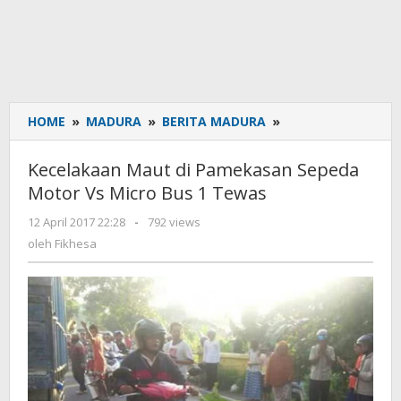
HOME
»
MADURA
»
BERITA MADURA
»
Kecelakaan
Maut
di
Kecelakaan Maut di Pamekasan Sepeda
Pamekasan
Motor Vs Micro Bus 1 Tewas
Sepeda
Motor
12 April 2017 22:28
oleh
-
792 views
Vs
Fikhesa
oleh
Fikhesa
Micro
Bus
1
Tewas