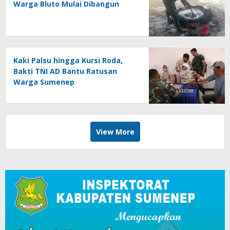
Warga Bluto Mulai Dibangun
Kaki Palsu hingga Kursi Roda,
Bakti TNI AD Bantu Ratusan
Warga Sumenep
View More