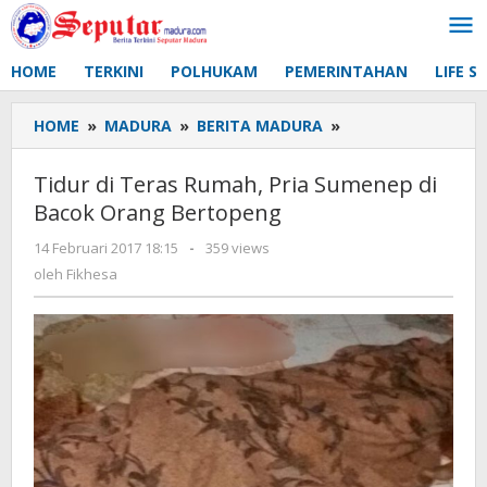
Lewati
ke
konten
HOME
TERKINI
POLHUKAM
PEMERINTAHAN
LIFE S
HOME
»
MADURA
»
BERITA MADURA
»
Tidur
di
Teras
Tidur di Teras Rumah, Pria Sumenep di
Rumah,
Bacok Orang Bertopeng
Pria
Sumenep
14 Februari 2017 18:15
oleh
-
359 views
di
Fikhesa
oleh
Fikhesa
Bacok
Orang
Bertopeng