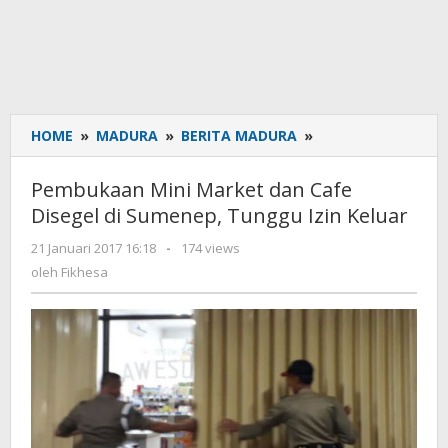
HOME
»
MADURA
»
BERITA MADURA
»
Pembukaan
Mini
Market
Pembukaan Mini Market dan Cafe
dan
Disegel di Sumenep, Tunggu Izin Keluar
Cafe
Disegel
21 Januari 2017 16:18
oleh
-
174 views
di
Fikhesa
oleh
Fikhesa
Sumenep,
Tunggu
Izin
Keluar