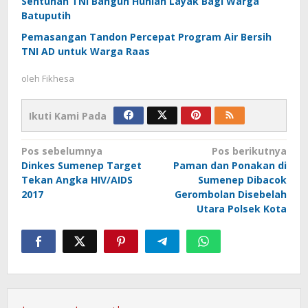
Sentuhan TNI Bangun Hunian Layak Bagi Warga
Batuputih
Pemasangan Tandon Percepat Program Air Bersih
TNI AD untuk Warga Raas
oleh
Fikhesa
Ikuti Kami Pada
Navigasi
Pos sebelumnya
Pos berikutnya
Dinkes Sumenep Target
Paman dan Ponakan di
pos
Tekan Angka HIV/AIDS
Sumenep Dibacok
2017
Gerombolan Disebelah
Utara Polsek Kota