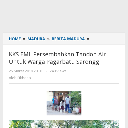
HOME
»
MADURA
»
BERITA MADURA
»
KKS
EML
Persembahkan
KKS EML Persembahkan Tandon Air
Tandon
Untuk Warga Pagarbatu Saronggi
Air
Untuk
25 Maret 2019 20:01
oleh
-
240 views
Warga
Fikhesa
oleh
Fikhesa
Pagarbatu
Saronggi