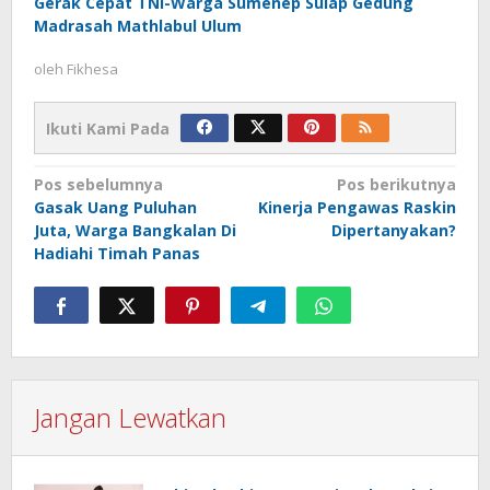
Gerak Cepat TNI-Warga Sumenep Sulap Gedung
Madrasah Mathlabul Ulum
oleh
Fikhesa
Ikuti Kami Pada
Navigasi
Pos sebelumnya
Pos berikutnya
Gasak Uang Puluhan
Kinerja Pengawas Raskin
pos
Juta, Warga Bangkalan Di
Dipertanyakan?
Hadiahi Timah Panas
Jangan Lewatkan