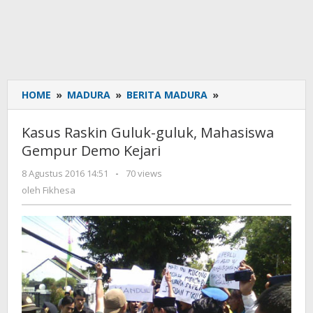
HOME
»
MADURA
»
BERITA MADURA
»
Kasus
Raskin
Guluk-
Kasus Raskin Guluk-guluk, Mahasiswa
guluk,
Gempur Demo Kejari
Mahasiswa
Gempur
8 Agustus 2016 14:51
oleh
-
70 views
Demo
Fikhesa
oleh
Fikhesa
Kejari