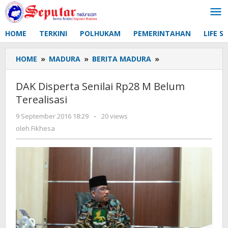
Lewati
ke
konten
HOME
TERKINI
POLHUKAM
PEMERINTAHAN
LIFE S
HOME
»
MADURA
»
BERITA MADURA
»
DAK
Disperta
Senilai
DAK Disperta Senilai Rp28 M Belum
Rp28
Terealisasi
M
Belum
9 September 2016 18:29
oleh
-
20 views
Terealisasi
Fikhesa
oleh
Fikhesa