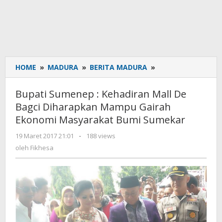
HOME
»
MADURA
»
BERITA MADURA
»
Bupati
Sumenep
:
Bupati Sumenep : Kehadiran Mall De
Kehadiran
Bagci Diharapkan Mampu Gairah
Mall
Ekonomi Masyarakat Bumi Sumekar
De
Bagci
19 Maret 2017 21:01
oleh
-
188 views
Diharapkan
Fikhesa
oleh
Fikhesa
Mampu
Gairah
Ekonomi
Masyarakat
Bumi
Sumekar