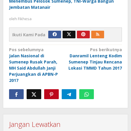
Menembus Pelosok Sumenep, TNI-Warga Bangun
Jembatan Matanair
oleh
Fikhesa
Ikuti Kami Pada
Navigasi
Pos sebelumnya
Pos berikutnya
Jalan Nasional di
Danramil Lenteng Kodim
pos
Sumenep Rusak Parah,
Sumenep Tinjau Rencana
MH Said Abdullah Janji
Lokasi TMMD Tahun 2017
Perjuangkan di APBN-P
2017
Jangan Lewatkan