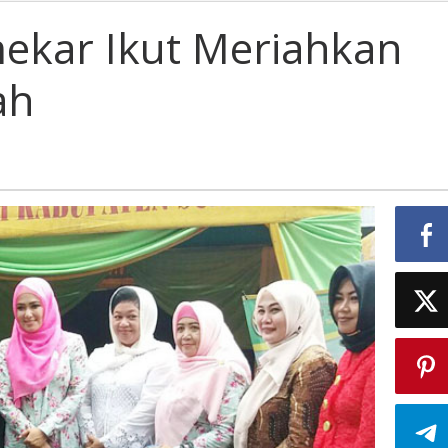
i
kar
ekar Ikut Meriahkan
hkan
ah
al