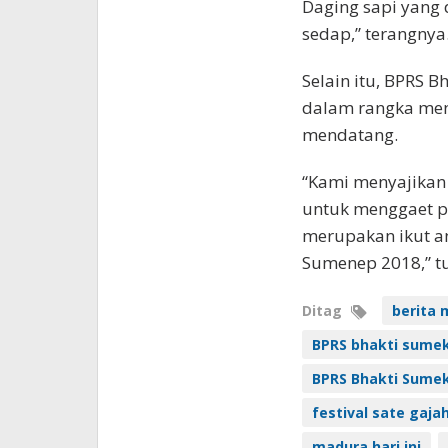
Daging sapi yang 
sedap,” terangnya
Selain itu, BPRS 
dalam rangka men
mendatang.
“Kami menyajikan
untuk menggaet pa
merupakan ikut a
Sumenep 2018,” t
Ditag
berita 
BPRS bhakti sume
BPRS Bhakti Sumek
festival sate gaja
madura hari ini