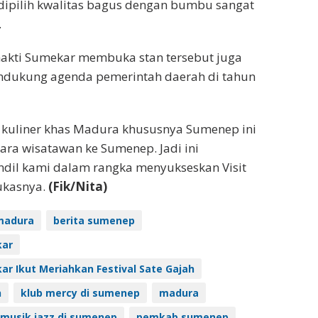
dipilih kwalitas bagus dengan bumbu sangat
.
Bhakti Sumekar membuka stan tersebut juga
dukung agenda pemerintah daerah di tahun
 kuliner khas Madura khususnya Sumenep ini
ra wisatawan ke Sumenep. Jadi ini
ndil kami dalam rangka menyukseskan Visit
ukasnya.
(Fik/Nita)
madura
berita sumenep
kar
ar Ikut Meriahkan Festival Sate Gajah
h
klub mercy di sumenep
madura
musik jazz di sumenep
pemkab sumenep