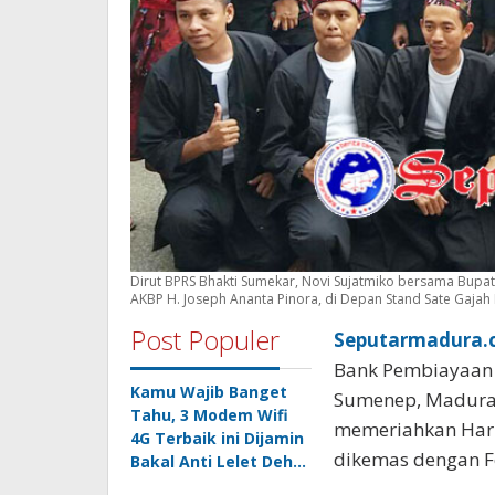
Dirut BPRS Bhakti Sumekar, Novi Sujatmiko bersama Bupat
AKBP H. Joseph Ananta Pinora, di Depan Stand Sate Gajah
Post Populer
Seputarmadura.c
Bank Pembiayaan 
Kamu Wajib Banget
Sumenep, Madura, 
Tahu, 3 Modem Wifi
memeriahkan Hari
4G Terbaik ini Dijamin
dikemas dengan Fe
Bakal Anti Lelet Deh…