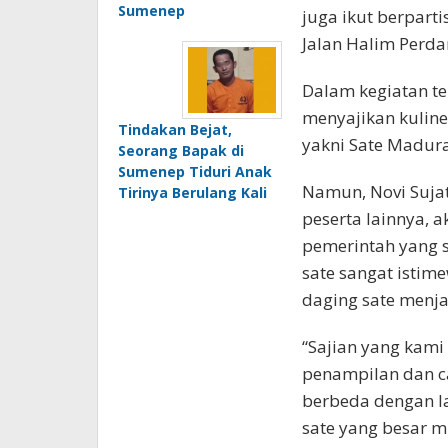
Sumenep
juga ikut berpart
Jalan Halim Perd
Dalam kegiatan t
menyajikan kuline
Tindakan Bejat,
yakni Sate Madura
Seorang Bapak di
Sumenep Tiduri Anak
Namun, Novi Suj
Tirinya Berulang Kali
peserta lainnya, 
pemerintah yang s
sate sangat isti
daging sate menj
“Sajian yang kam
penampilan dan ca
berbeda dengan l
sate yang besar mi