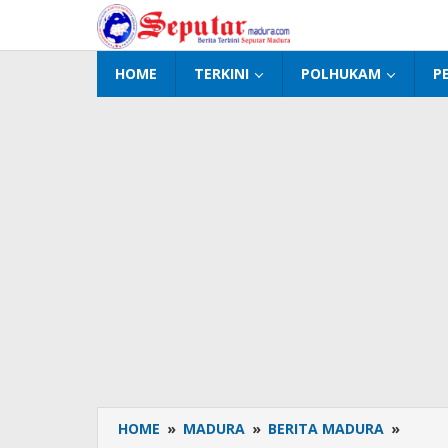
Lewati
ke
konten
HOME
TERKINI
POLHUKAM
P
HOME
»
MADURA
»
BERITA MADURA
»
BPRS