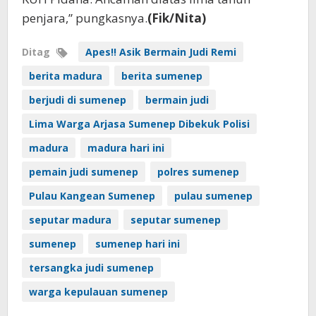
penjara,” pungkasnya.
(Fik/Nita)
Ditag
Apes!! Asik Bermain Judi Remi
berita madura
berita sumenep
berjudi di sumenep
bermain judi
Lima Warga Arjasa Sumenep Dibekuk Polisi
madura
madura hari ini
pemain judi sumenep
polres sumenep
Pulau Kangean Sumenep
pulau sumenep
seputar madura
seputar sumenep
sumenep
sumenep hari ini
tersangka judi sumenep
warga kepulauan sumenep