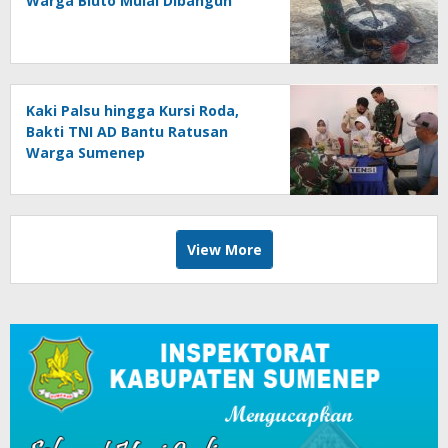
Warga Bluto Mulai Dibangun
Kaki Palsu hingga Kursi Roda,
Bakti TNI AD Bantu Ratusan
Warga Sumenep
View More