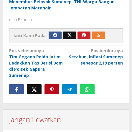
Menembus Pelosok Sumenep, TNI-Warga Bangun
Jembatan Matanair
oleh
Fikhesa
Ikuti Kami Pada
Navigasi
Pos sebelumnya
Pos berikutnya
Tim Gegana Polda Jatim
Setahun, Inflasi Sumenep
pos
Ledakkan Tas Berisi Bom
sebesar 2,19 persen
di Polsek Gapura
Sumenep
Jangan Lewatkan