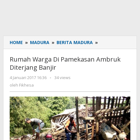
HOME
»
MADURA
»
BERITA MADURA
»
Rumah
Warga
Di
Rumah Warga Di Pamekasan Ambruk
Pamekasan
Diterjang Banjir
Ambruk
Diterjang
4 Januari 2017 16:36
oleh
-
34 views
Banjir
Fikhesa
oleh
Fikhesa