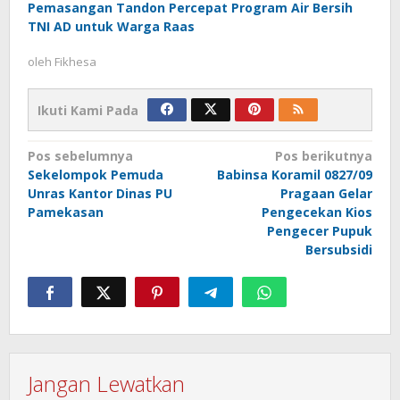
Pemasangan Tandon Percepat Program Air Bersih
TNI AD untuk Warga Raas
oleh
Fikhesa
Ikuti Kami Pada
Navigasi
Pos sebelumnya
Pos berikutnya
Sekelompok Pemuda
Babinsa Koramil 0827/09
pos
Unras Kantor Dinas PU
Pragaan Gelar
Pamekasan
Pengecekan Kios
Pengecer Pupuk
Bersubsidi‎
Jangan Lewatkan