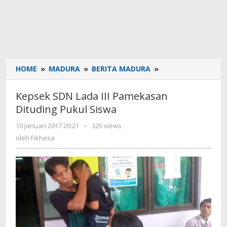
HOME
»
MADURA
»
BERITA MADURA
»
Kepsek
SDN
Lada
Kepsek SDN Lada III Pamekasan
III
Dituding Pukul Siswa
Pamekasan
Dituding
10 Januari 2017 20:21
oleh
-
325 views
Pukul
Fikhesa
oleh
Fikhesa
Siswa