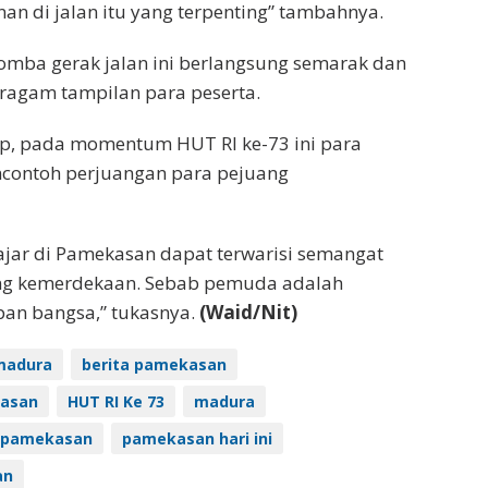
nan di jalan itu yang terpenting” tambahnya.
lomba gerak jalan ini berlangsung semarak dan
ragam tampilan para peserta.
ap, pada momentum HUT RI ke-73 ini para
ncontoh perjuangan para pejuang
jar di Pamekasan dapat terwarisi semangat
ng kemerdekaan. Sebab pemuda adalah
an bangsa,” tukasnya.
(Waid/Nit)
madura
berita pamekasan
kasan
HUT RI Ke 73
madura
pamekasan
pamekasan hari ini
an