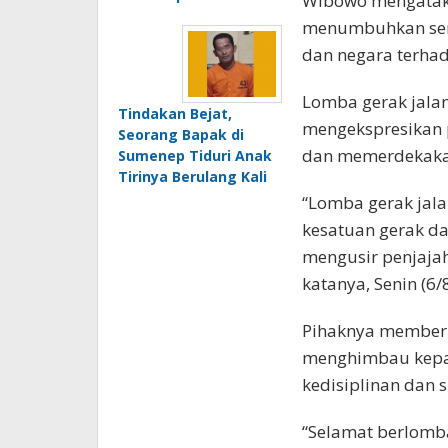
Wibowo mengataka
menumbuhkan sema
dan negara terhad
Lomba gerak jalan
Tindakan Bejat,
mengekspresikan 
Seorang Bapak di
dan memerdekakan
Sumenep Tiduri Anak
Tirinya Berulang Kali
“Lomba gerak jala
kesatuan gerak d
mengusir penjajah 
katanya, Senin (6/
Pihaknya memberi
menghimbau kepad
kedisiplinan dan s
“Selamat berlomba