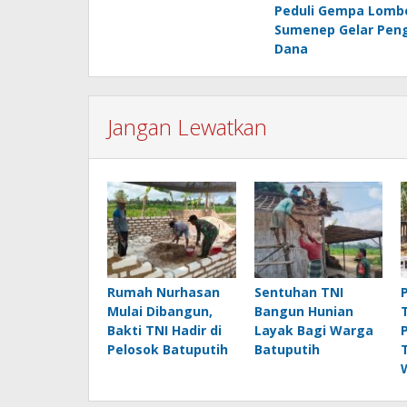
Peduli Gempa Lombo
pos
Sumenep Gelar Pen
Dana
Jangan Lewatkan
Rumah Nurhasan
Sentuhan TNI
Mulai Dibangun,
Bangun Hunian
Bakti TNI Hadir di
Layak Bagi Warga
Pelosok Batuputih
Batuputih