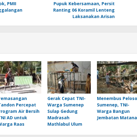
k, PMII
Pupuk Kebersamaan, Persit
ggalangan
Ranting 06 Koramil Lenteng
Laksanakan Arisan
Pemasangan
Gerak Cepat TNI-
Menembus Pelos
Tandon Percepat
Warga Sumenep
Sumenep, TNI-
Program Air Bersih
Sulap Gedung
Warga Bangun
TNI AD untuk
Madrasah
Jembatan Matana
Warga Raas
Mathlabul Ulum