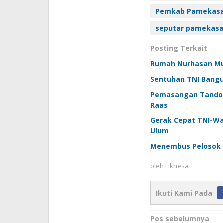
Pemkab Pamekasan
seputar pamekas
Posting Terkait
Rumah Nurhasan Mula
Sentuhan TNI Bangu
Pemasangan Tandon 
Raas
Gerak Cepat TNI-W
Ulum
Menembus Pelosok 
oleh
Fikhesa
Ikuti Kami Pada
Navigasi
Pos sebelumnya