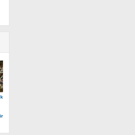
ok
ir