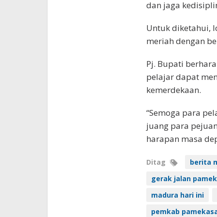
dan jaga kedisipli
Untuk diketahui, 
meriah dengan be
Pj. Bupati berhar
pelajar dapat me
kemerdekaan.
“Semoga para pela
juang para pejua
harapan masa dep
Ditag
berita 
gerak jalan pame
madura hari ini
pemkab pamekas