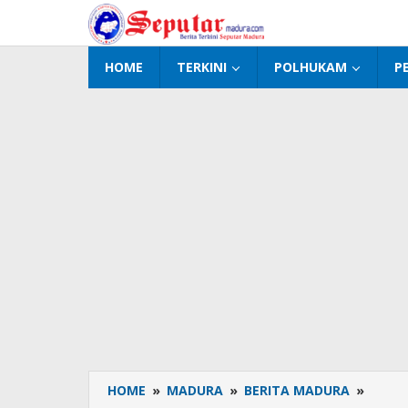
Lewati
ke
konten
HOME
TERKINI
POLHUKAM
P
HOME
»
MADURA
»
BERITA MADURA
»
HUT