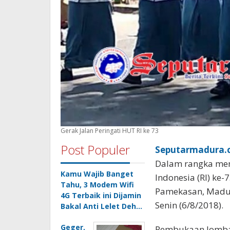
Gerak Jalan Peringati HUT RI ke 73
Post Populer
Seputarmadura.c
Dalam rangka mem
Kamu Wajib Banget
Indonesia (RI) ke
Tahu, 3 Modem Wifi
Pamekasan, Madur
4G Terbaik ini Dijamin
Senin (6/8/2018).
Bakal Anti Lelet Deh…
Geger,
Pembukaan lomba 