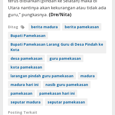
terus dibiarkan (pindah ke Selatan) maka di
Utara nantinya akan kekurangan atau tidak ada
guru,” pungkasnya.
(Dre/Nita)
Ditag
berita madura
berita pamekasan
Bupati Pamekasan
Bupati Pamekasan Larang Guru di Desa Pindah ke
Kota
desa pamekasan
guru pamekasan
kota pamekasan
larangan pindah guru pamekasan
madura
madura hari ini
nasib guru pamekasan
pamekasan
pamekasan hari ini
seputar madura
seputar pamekasan
Posting Terkait