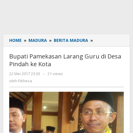
HOME
»
MADURA
»
BERITA MADURA
»
Bupati
Pamekasan
Larang
Bupati Pamekasan Larang Guru di Desa
Guru
Pindah ke Kota
di
Desa
22 Mei 2017 23:03
oleh
-
21 views
Pindah
Fikhesa
oleh
Fikhesa
ke
Kota