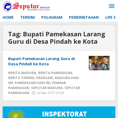
Lewati
ke
konten
HOME
TERKINI
POLHUKAM
PEMERINTAHAN
LIFE S
Tag:
Bupati Pamekasan Larang
Guru di Desa Pindah ke Kota
Bupati Pamekasan Larang Guru di
Desa Pindah ke Kota
BERITA MADURA
,
BERITA PAMEKASAN
,
BERITA TERKINI
,
HEADLINE
,
MADURA HARI
INI
,
PAMEKASAN HARI INI
,
PEMKAB
PAMEKASAN
,
SEPUTAR MADURA
,
SEPUTAR
PAMEKASAN
22 Mei 2017 23:03
oleh
Fikhesa