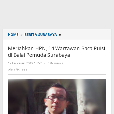
HOME
»
BERITA SURABAYA
»
Meriahkan
HPN,
14
Meriahkan HPN, 14 Wartawan Baca Puisi
Wartawan
di Balai Pemuda Surabaya
Baca
Puisi
12 Februari 2019 18:52
oleh
-
182 views
di
Fikhesa
oleh
Fikhesa
Balai
Pemuda
Surabaya