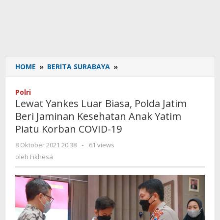
HOME
»
BERITA SURABAYA
»
Lewat
Yankes
Luar
Polri
Biasa,
Lewat Yankes Luar Biasa, Polda Jatim
Polda
Beri Jaminan Kesehatan Anak Yatim
Jatim
Piatu Korban COVID-19
Beri
Jaminan
8 Oktober 2021 20:38
oleh
-
61 views
Kesehatan
Fikhesa
oleh
Fikhesa
Anak
Yatim
Piatu
Korban
COVID-
19