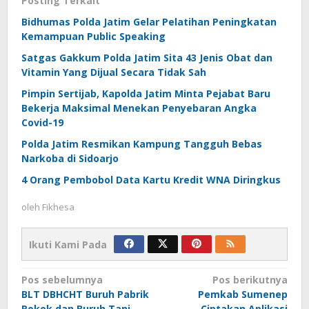
Posting Terkait
Bidhumas Polda Jatim Gelar Pelatihan Peningkatan
Kemampuan Public Speaking
Satgas Gakkum Polda Jatim Sita 43 Jenis Obat dan
Vitamin Yang Dijual Secara Tidak Sah
Pimpin Sertijab, Kapolda Jatim Minta Pejabat Baru
Bekerja Maksimal Menekan Penyebaran Angka
Covid-19
Polda Jatim Resmikan Kampung Tangguh Bebas
Narkoba di Sidoarjo
4 Orang Pembobol Data Kartu Kredit WNA Diringkus
oleh
Fikhesa
Ikuti Kami Pada
Navigasi
Pos sebelumnya
Pos berikutnya
BLT DBHCHT Buruh Pabrik
Pemkab Sumenep
pos
Rokok dan Buruh Tani
Ciptakan Aplikasi