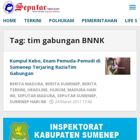
Lewati
ke
konten
HOME
TERKINI
POLHUKAM
PEMERINTAHAN
LIFE S
Tag:
tim gabungan BNNK
Kumpul Kebo, Enam Pemuda-Pemudi di
Sumenep Terjaring RaziaTim
Gabungan
BERITA MADURA
,
BERITA SUMENEP
,
BERITA
TERKINI
,
HEADLINE
,
HUKUM
,
MADURA HARI
INI
,
SEPUTAR MADURA
,
SEPUTAR SUMENEP
,
SUMENEP HARI INI
24 Maret 2017 17:40
oleh
Fikhesa