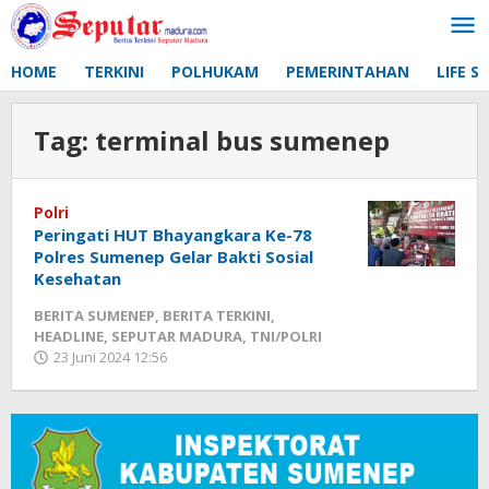
Lewati
ke
konten
HOME
TERKINI
POLHUKAM
PEMERINTAHAN
LIFE S
Tag:
terminal bus sumenep
Polri
Peringati HUT Bhayangkara Ke-78
Polres Sumenep Gelar Bakti Sosial
Kesehatan
BERITA SUMENEP
,
BERITA TERKINI
,
HEADLINE
,
SEPUTAR MADURA
,
TNI/POLRI
23 Juni 2024 12:56
oleh
Fikhesa