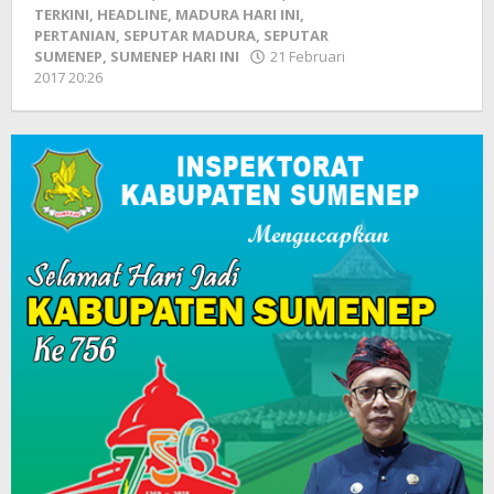
TERKINI
,
HEADLINE
,
MADURA HARI INI
,
PERTANIAN
,
SEPUTAR MADURA
,
SEPUTAR
SUMENEP
,
SUMENEP HARI INI
21 Februari
2017 20:26
oleh
Fikhesa