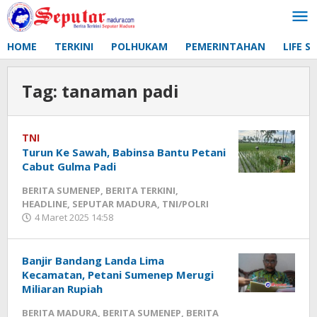
Lewati
ke
konten
HOME
TERKINI
POLHUKAM
PEMERINTAHAN
LIFE S
Tag:
tanaman padi
TNI
Turun Ke Sawah, Babinsa Bantu Petani
Cabut Gulma Padi
BERITA SUMENEP
,
BERITA TERKINI
,
HEADLINE
,
SEPUTAR MADURA
,
TNI/POLRI
4 Maret 2025 14:58
oleh
Fikhesa
Banjir Bandang Landa Lima
Kecamatan, Petani Sumenep Merugi
Miliaran Rupiah
BERITA MADURA
,
BERITA SUMENEP
,
BERITA