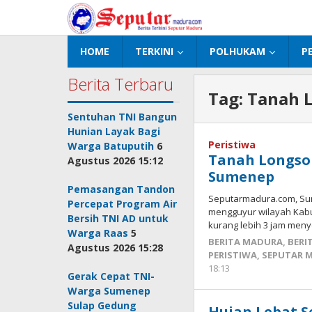
Lewati
ke
konten
HOME
TERKINI
POLHUKAM
P
Berita Terbaru
Tag:
Tanah 
Sentuhan TNI Bangun
Hunian Layak Bagi
Peristiwa
Warga Batuputih
6
Tanah Longso
Agustus 2026 15:12
Sumenep
Pemasangan Tandon
Seputarmadura.com, Sum
Percepat Program Air
mengguyur wilayah Kab
Bersih TNI AD untuk
kurang lebih 3 jam me
Warga Raas
5
BERITA MADURA
,
BERI
Agustus 2026 15:28
PERISTIWA
,
SEPUTAR 
18:13
oleh
Gerak Cepat TNI-
Fikhesa
Warga Sumenep
Sulap Gedung
Hujan Lebat S