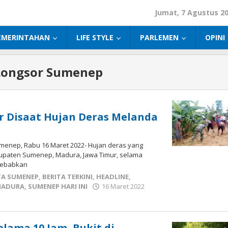
Jumat, 7 Agustus 2
EMERINTAHAN
LIFE STYLE
PARLEMEN
OPINI
Longsor Sumenep
r Disaat Hujan Deras Melanda
enep, Rabu 16 Maret 2022- Hujan deras yang
upaten Sumenep, Madura, Jawa Timur, selama
nyebabkan
TA SUMENEP
,
BERITA TERKINI
,
HEADLINE
,
MADURA
,
SUMENEP HARI INI
16 Maret 2022
elama 10 Jam, Bukit di