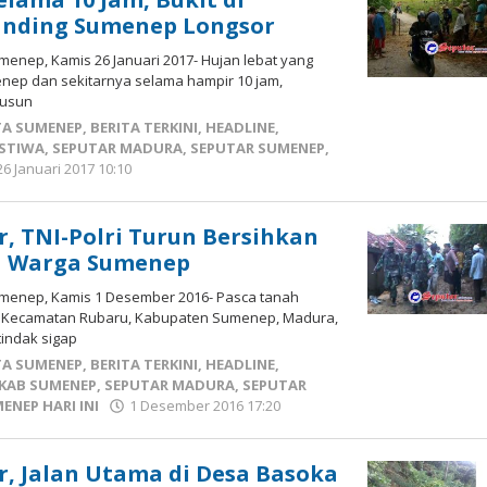
nding Sumenep Longsor
enep, Kamis 26 Januari 2017- Hujan lebat yang
ep dan sekitarnya selama hampir 10 jam,
Dusun
TA SUMENEP
,
BERITA TERKINI
,
HEADLINE
,
ISTIWA
,
SEPUTAR MADURA
,
SEPUTAR SUMENEP
,
26 Januari 2017 10:10
oleh
Fikhesa
, TNI-Polri Turun Bersihkan
a Warga Sumenep
menep, Kamis 1 Desember 2016- Pasca tanah
a, Kecamatan Rubaru, Kabupaten Sumenep, Madura,
rtindak sigap
TA SUMENEP
,
BERITA TERKINI
,
HEADLINE
,
KAB SUMENEP
,
SEPUTAR MADURA
,
SEPUTAR
ENEP HARI INI
1 Desember 2016 17:20
oleh
Fikhesa
, Jalan Utama di Desa Basoka