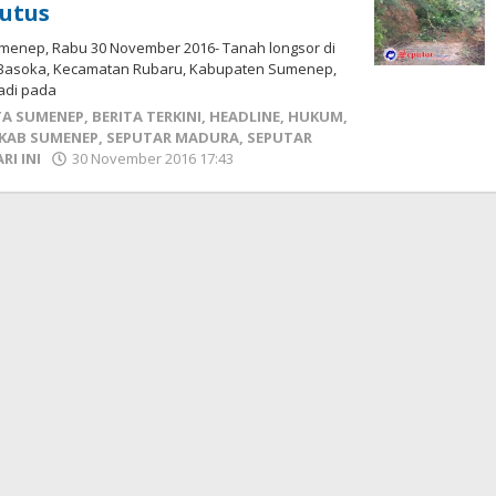
utus
enep, Rabu 30 November 2016- Tanah longsor di
 Basoka, Kecamatan Rubaru, Kabupaten Sumenep,
jadi pada
TA SUMENEP
,
BERITA TERKINI
,
HEADLINE
,
HUKUM
,
KAB SUMENEP
,
SEPUTAR MADURA
,
SEPUTAR
RI INI
30 November 2016 17:43
oleh
Fikhesa