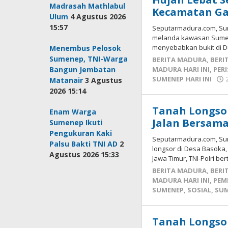
Madrasah Mathlabul
Kecamatan Ga
Ulum
4 Agustus 2026
15:57
Seputarmadura.com, Sum
melanda kawasan Sumen
menyebabkan bukit di 
Menembus Pelosok
Sumenep, TNI-Warga
BERITA MADURA
,
BERI
Bangun Jembatan
MADURA HARI INI
,
PER
SUMENEP HARI INI
Matanair
3 Agustus
2026 15:14
Tanah Longsor
Enam Warga
Jalan Bersam
Sumenep Ikuti
Pengukuran Kaki
Seputarmadura.com, Su
Palsu Bakti TNI AD
2
longsor di Desa Basok
Agustus 2026 15:33
Jawa Timur, TNI-Polri be
BERITA MADURA
,
BERI
MADURA HARI INI
,
PEM
SUMENEP
,
SOSIAL
,
SUM
Tanah Longsor