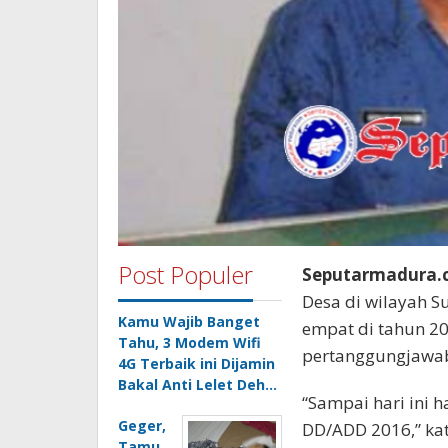
Post Populer
Seputarmadura.co
Desa di wilayah S
Kamu Wajib Banget
empat di tahun 2
Tahu, 3 Modem Wifi
pertanggungjawa
4G Terbaik ini Dijamin
Bakal Anti Lelet Deh…
“Sampai hari ini 
Geger,
DD/ADD 2016,” ka
Tamu