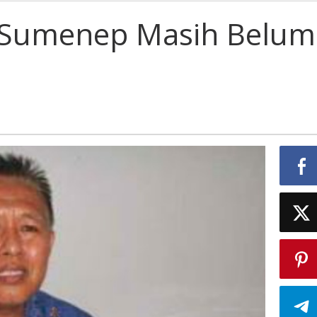
i Sumenep Masih Belum
nep
DD