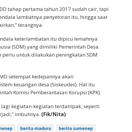
-ADD tahap pertama tahun 2017 sudah cair, tapi
endala lambatnya penyetoran itu, hingga saat
airkan,” terangnya.
kendala keterlambatan itu dipicu lemahnya
sia (SDM) yang dimiliki Pemerintah Desa.
n perlu untuk dilakukan peningkatan SDM
 DPMD setempat kedepannya akan
tem keuangan desa (Siskeudes). Hal itu
intah Komisi Pemberantasan Korupsi (KPK).
da lagi kegiatan-kegiatan terdampak, seperti
erjadi,” imbuhnya.
(Fik/Nita)
menep
berita madura
berita sumenep