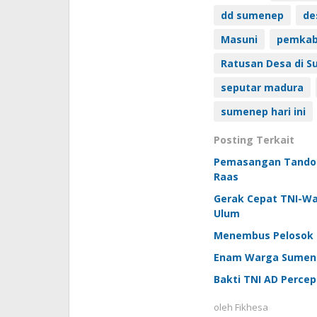
dd sumenep
de
Masuni
pemkab
Ratusan Desa di 
seputar madura
sumenep hari ini
Posting Terkait
Pemasangan Tandon 
Raas
Gerak Cepat TNI-W
Ulum
Menembus Pelosok 
Enam Warga Sumenep
Bakti TNI AD Perce
oleh
Fikhesa