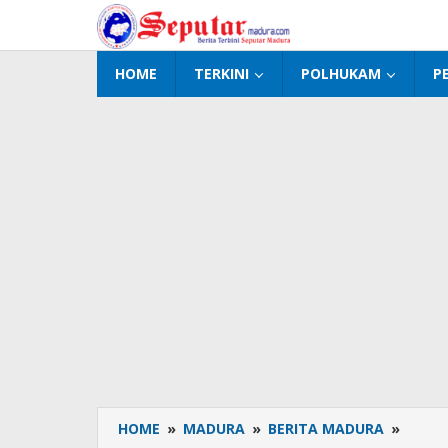
Lewati
ke
konten
HOME
TERKINI
POLHUKAM
P
HOME
»
MADURA
»
BERITA MADURA
»
Ratus