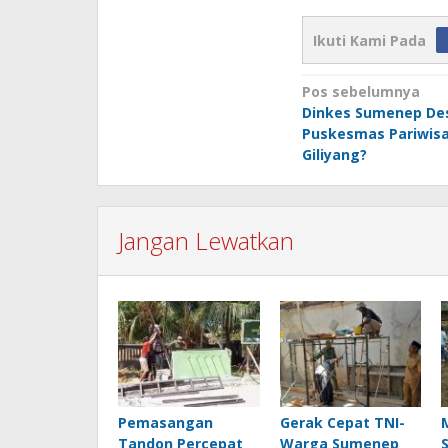
Ikuti Kami Pada
Navigasi
Pos sebelumnya
Dinkes Sumenep De
pos
Puskesmas Pariwisa
Giliyang?
Jangan Lewatkan
Pemasangan
Gerak Cepat TNI-
Tandon Percepat
Warga Sumenep