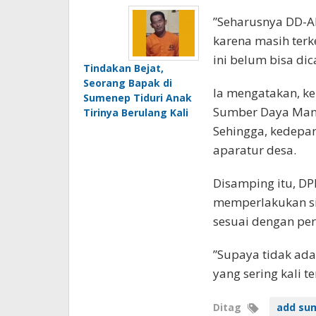
‬‪​”Seharusnya DD
karena masih terk
ini belum bisa dic
Tindakan Bejat,
Seorang Bapak di
‬‪​Ia mengatakan, 
Sumenep Tiduri Anak
Sumber Daya Manu
Tirinya Berulang Kali
Sehingga, kedepa
aparatur desa.
‬‪​Disamping itu,
memperlakukan sis
sesuai dengan per
‬‪​”Supaya tidak a
yang sering kali t
Ditag
add su