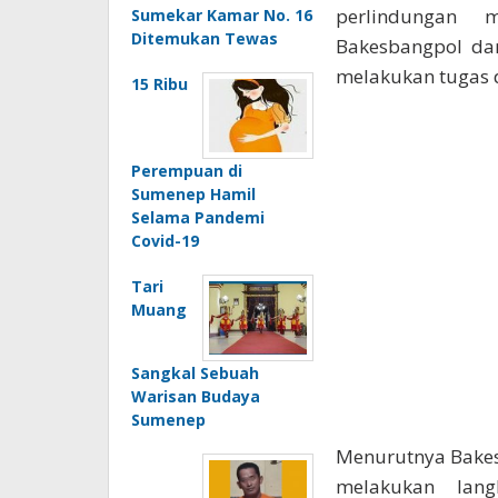
perlindungan 
Sumekar Kamar No. 16
Ditemukan Tewas
Bakesbangpol da
melakukan tugas d
15 Ribu
Perempuan di
Sumenep Hamil
Selama Pandemi
Covid-19
Tari
Muang
Sangkal Sebuah
Warisan Budaya
Sumenep
Menurutnya Bakes
melakukan lang