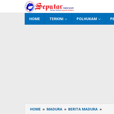
Lewati
ke
konten
HOME
TERKINI
POLHUKAM
P
HOME
»
MADURA
»
BERITA MADURA
»
IPNU