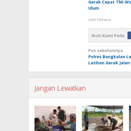
Gerak Cepat TNI-W
Ulum
oleh
Fikhesa
Ikuti Kami Pada
Navigasi
Pos sebelumnya
Polres Bangkalan L
pos
Latihan Gerak Jalan 
Jangan Lewatkan