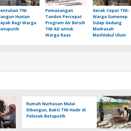
Sentuhan TNI
Pemasangan
Gerak Cepat TNI-
Bangun Hunian
Tandon Percepat
Warga Sumenep
Layak Bagi Warga
Program Air Bersih
Sulap Gedung
Batuputih
TNI AD untuk
Madrasah
Warga Raas
Mathlabul Ulum
Rumah Nurhasan Mulai
Dibangun, Bakti TNI Hadir di
Pelosok Batuputih