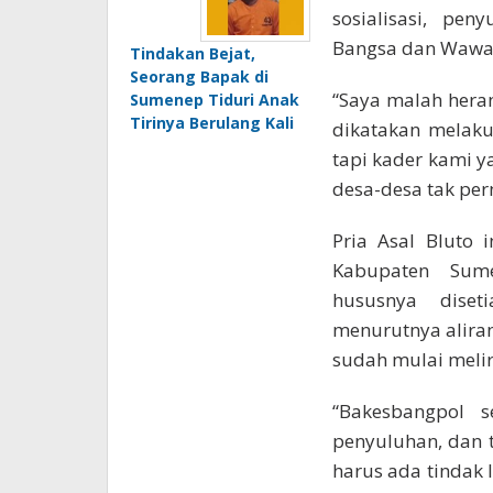
sosialisasi, pe
Bangsa dan Wawa
Tindakan Bejat,
Seorang Bapak di
“Saya malah heran
Sumenep Tiduri Anak
Tirinya Berulang Kali
dikatakan melaku
tapi kader kami 
desa-desa tak per
Pria Asal Bluto 
Kabupaten Sume
hususnya diset
menurutnya aliran
sudah mulai melir
“Bakesbangpol 
penyuluhan, dan 
harus ada tindak 