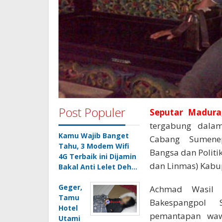
Post Populer
Seputar Madura
tergabung dala
Kamu Wajib Banget
Cabang Sumenep
Tahu, 3 Modem Wifi
Bangsa dan Politi
4G Terbaik ini Dijamin
dan Linmas) Kabu
Bakal Anti Lelet Deh…
Geger,
Achmad Wasil 
Tamu
Bakespangpol 
Hotel
pemantapan waw
Utami