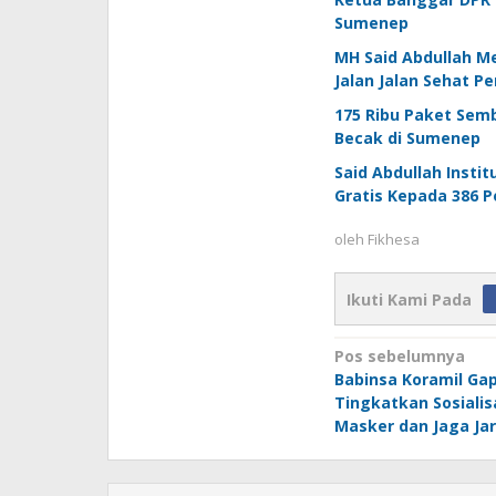
Sumenep
MH Said Abdullah M
Jalan Jalan Sehat P
175 Ribu Paket Semb
Becak di Sumenep
Said Abdullah Insti
Gratis Kepada 386 P
oleh
Fikhesa
Ikuti Kami Pada
Navigasi
Pos sebelumnya
Babinsa Koramil Ga
pos
Tingkatkan Sosiali
Masker dan Jaga Ja