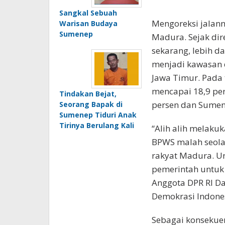
Sangkal Sebuah
Mengoreksi jalan
Warisan Budaya
Sumenep
Madura. Sejak di
sekarang, lebih d
menjadi kawasan d
Jawa Timur. Pada 
mencapai 18,9 pe
Tindakan Bejat,
persen dan Sumen
Seorang Bapak di
Sumenep Tiduri Anak
Tirinya Berulang Kali
“Alih alih melak
BPWS malah seolah
rakyat Madura. Un
pemerintah untuk
Anggota DPR RI Da
Demokrasi Indones
Sebagai konsekue