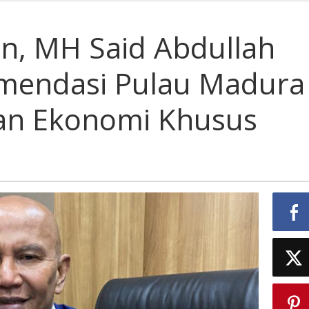
arkan,
n, MH Said Abdullah
lah
gkan
mendasi Pulau Madura
endasi
ra
an Ekonomi Khusus
kan
san
mi
s