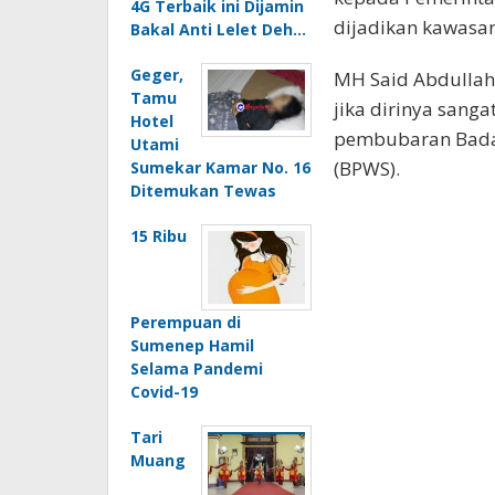
4G Terbaik ini Dijamin
dijadikan kawasan
Bakal Anti Lelet Deh…
Geger,
MH Said Abdullah
Tamu
jika dirinya sang
Hotel
pembubaran Bada
Utami
(BPWS).
Sumekar Kamar No. 16
Ditemukan Tewas
15 Ribu
Perempuan di
Sumenep Hamil
Selama Pandemi
Covid-19
Tari
Muang