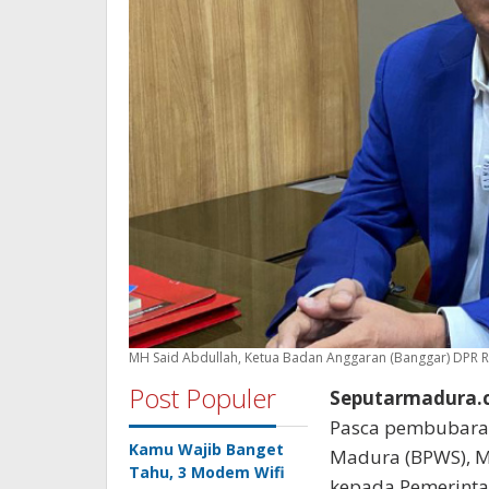
MH Said Abdullah, Ketua Badan Anggaran (Banggar) DPR R
Post Populer
Seputarmadura.c
Pasca pembubara
Kamu Wajib Banget
Madura (BPWS), 
Tahu, 3 Modem Wifi
kepada Pemerinta