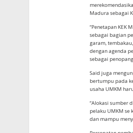
merekomendasika
Madura sebagai K
“Penetapan KEK M
sebagai bagian pe
garam, tembakau, 
dengan agenda p
sebagai penopang 
Said juga mengu
bertumpu pada ke
usaha UMKM haru
“Alokasi sumber d
pelaku UMKM se k
dan mampu menyer
Percepatan pemba