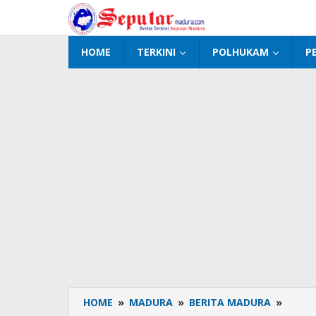
Lewati
ke
konten
HOME
TERKINI
POLHUKAM
P
HOME
»
MADURA
»
BERITA MADURA
»
BPWS