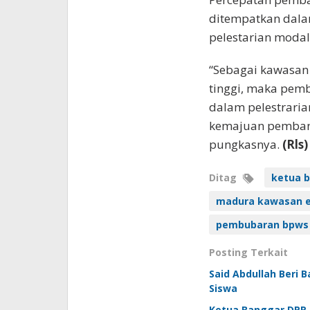
ditempatkan dala
pelestarian modal
“Sebagai kawasan
tinggi, maka pem
dalam pelestraria
kemajuan pembangu
pungkasnya.
(Rls)
Ditag
ketua b
madura kawasan 
pembubaran bpws
Posting Terkait
Said Abdullah Beri
Siswa
Ketua Banggar DPR 