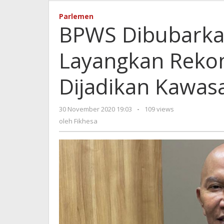
Dibub
MH
Parlemen
Said
BPWS Dibubarka
Abdul
Layan
Layangkan Reko
Rekom
Pulau
Madu
Dijadikan Kawas
Dijadi
Kawa
Ekono
30 November 2020 19:03
oleh
-
109 views
Khusu
Fikhesa
oleh
Fikhesa