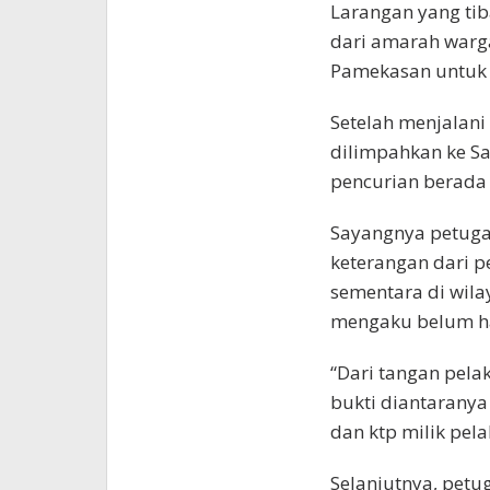
Larangan yang ti
dari amarah warg
Pamekasan untuk 
Setelah menjalani
dilimpahkan ke S
pencurian berada 
Sayangnya petuga
keterangan dari 
sementara di wil
mengaku belum ha
“Dari tangan pel
bukti diantaranya 
dan ktp milik pel
Selanjutnya, petu