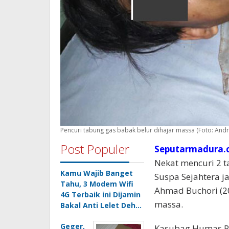
Pencuri tabung gas babak belur dihajar massa (Foto: Andr
Post Populer
Seputarmadura.c
Nekat mencuri 2 ta
Kamu Wajib Banget
Suspa Sejahtera j
Tahu, 3 Modem Wifi
Ahmad Buchori (2
4G Terbaik ini Dijamin
massa.
Bakal Anti Lelet Deh…
Geger,
Kasubag Humas Po