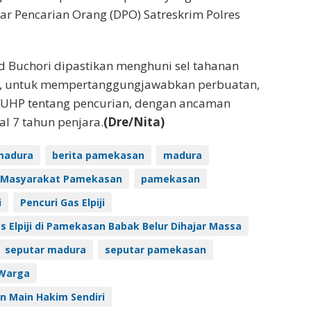
ar Pencarian Orang (DPO) Satreskrim Polres
 Buchori dipastikan menghuni sel tahanan
, untuk mempertanggungjawabkan perbuatan,
 KUHP tentang pencurian, dengan ancaman
 7 tahun penjara.
(Dre/Nita)
madura
berita pamekasan
madura
Masyarakat Pamekasan
pamekasan
i
Pencuri Gas Elpiji
 Elpiji di Pamekasan Babak Belur Dihajar Massa
seputar madura
seputar pamekasan
 Warga
 Main Hakim Sendiri