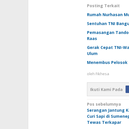
Posting Terkait
Rumah Nurhasan Mula
Sentuhan TNI Bangu
Pemasangan Tandon 
Raas
Gerak Cepat TNI-W
Ulum
Menembus Pelosok 
oleh
Fikhesa
Ikuti Kami Pada
Navigasi
Pos sebelumnya
Serangan Jantung 
pos
Curi Sapi di Sumene
Tewas Terkapar