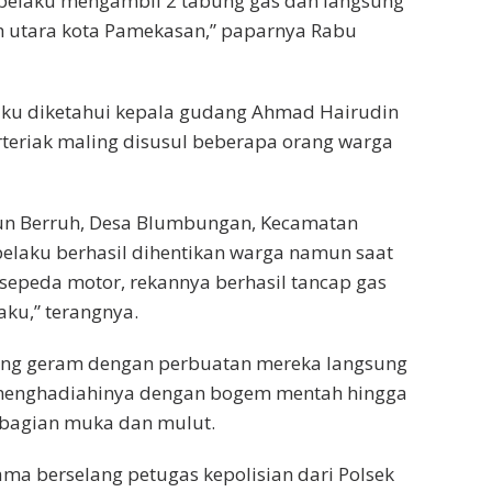
pelaku mengambil 2 tabung gas dan langsung
h utara kota Pamekasan,” paparnya Rabu
laku diketahui kepala gudang Ahmad Hairudin
teriak maling disusul beberapa orang warga
un Berruh, Desa Blumbungan, Kecamatan
elaku berhasil dihentikan warga namun saat
 sepeda motor, rekannya berhasil tancap gas
ku,” terangnya.
yang geram dengan perbuatan mereka langsung
enghadiahinya dengan bogem mentah hingga
ibagian muka dan mulut.
ama berselang petugas kepolisian dari Polsek