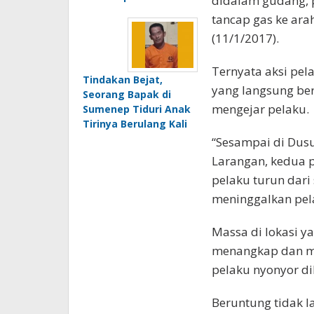
didalam gudang, 
tancap gas ke ara
(11/1/2017).
Ternyata aksi pe
Tindakan Bejat,
yang langsung ber
Seorang Bapak di
mengejar pelaku.
Sumenep Tiduri Anak
Tirinya Berulang Kali
“Sesampai di Dus
Larangan, kedua p
pelaku turun dari
meninggalkan pela
Massa di lokasi 
menangkap dan m
pelaku nyonyor d
Beruntung tidak l