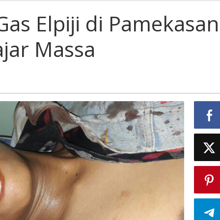
ng
as Elpiji di Pamekasan
ajar Massa
kasan
r
a