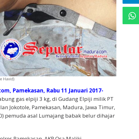
e Havid)
om, Pamekasan, Rabu 11 Januari 2017-
bung gas elpiji 3 kg, di Gudang Elpiji milik PT
alan Jokotole, Pamekasan, Madura, Jawa Timur,
0) pemuda asal Lumajang babak belur dihajar
lres Pamekasan, AKP Osa Maliki