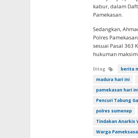
kabur, dalam Daft
Pamekasan.
Sedangkan, Ahmad
Polres Pamekasan
sesuai Pasal 363
hukuman maksimal
Ditag
berita 
madura hari ini
pamekasan hari in
Pencuri Tabung Gas
polres sumenep
Tindakan Anarkis
Warga Pameksasan