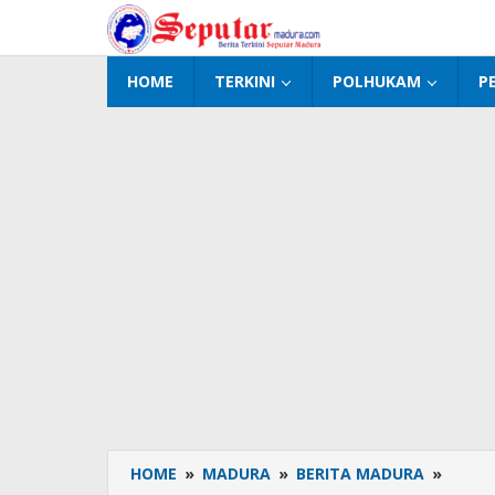
Lewati
ke
konten
HOME
TERKINI
POLHUKAM
P
HOME
»
MADURA
»
BERITA MADURA
»
Pencu