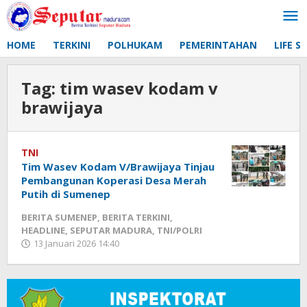
Lewati
ke
konten
HOME
TERKINI
POLHUKAM
PEMERINTAHAN
LIFE S
Tag:
tim wasev kodam v
brawijaya
TNI
Tim Wasev Kodam V/Brawijaya Tinjau
Pembangunan Koperasi Desa Merah
Putih di Sumenep
BERITA SUMENEP
,
BERITA TERKINI
,
HEADLINE
,
SEPUTAR MADURA
,
TNI/POLRI
13 Januari 2026 14:40
oleh
Fikhesa