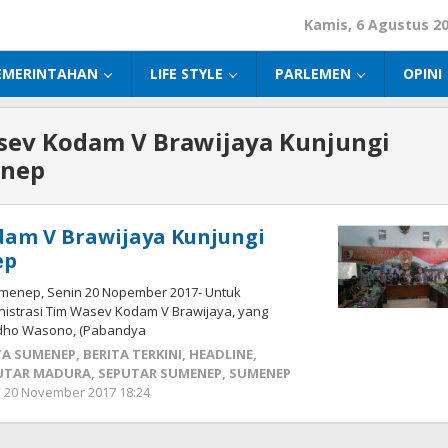
Kamis, 6 Agustus 2
EMERINTAHAN
LIFE STYLE
PARLEMEN
OPINI
sev Kodam V Brawijaya Kunjungi
enep
dam V Brawijaya Kunjungi
ep
menep, Senin 20 Nopember 2017- Untuk
nistrasi Tim Wasev Kodam V Brawijaya, yang
Yudho Wasono, (Pabandya
TA SUMENEP
,
BERITA TERKINI
,
HEADLINE
,
UTAR MADURA
,
SEPUTAR SUMENEP
,
SUMENEP
20 November 2017 18:24
oleh
Fikhesa