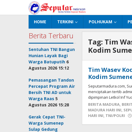
Lewati
ke
konten
HOME
TERKINI
POLHUKAM
P
Berita Terbaru
Tag:
Tim Wa
Kodim Sum
Sentuhan TNI Bangun
Hunian Layak Bagi
Warga Batuputih
6
Agustus 2026 15:12
Tim Wasev Ko
Kodim Sumen
Pemasangan Tandon
Percepat Program Air
Seputarmadura.com, Su
menciptakan tertib admi
Bersih TNI AD untuk
dipimpinan Letkol Inf 
Warga Raas
5
BERITA MADURA
,
BERI
Agustus 2026 15:28
MADURA HARI INI
,
SEP
HARI INI
,
TNI/POLRI
Gerak Cepat TNI-
Warga Sumenep
Sulap Gedung