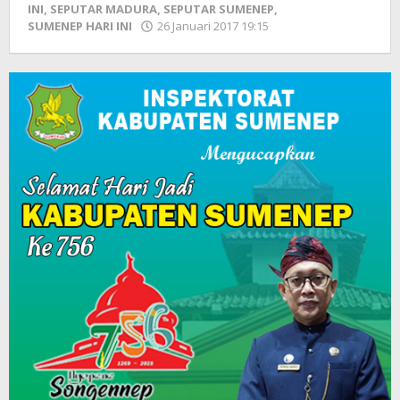
INI
,
SEPUTAR MADURA
,
SEPUTAR SUMENEP
,
SUMENEP HARI INI
26 Januari 2017 19:15
oleh
Fikhesa