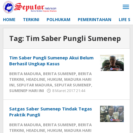
Lewati
ke
konten
HOME
TERKINI
POLHUKAM
PEMERINTAHAN
LIFE S
Tag:
Tim Saber Pungli Sumenep
Tim Saber Pungli Sumenep Akui Belum
Berhasil Ungkap Kasus
BERITA MADURA
,
BERITA SUMENEP
,
BERITA
TERKINI
,
HEADLINE
,
HUKUM
,
MADURA HARI
INI
,
SEPUTAR MADURA
,
SEPUTAR SUMENEP
,
SUMENEP HARI INI
8 Maret 2017 21:44
oleh
Fikhesa
Satgas Saber Sumenep Tindak Tegas
Praktik Pungli
BERITA MADURA
,
BERITA SUMENEP
,
BERITA
TERKINI
,
HEADLINE
,
HUKUM
,
MADURA HARI