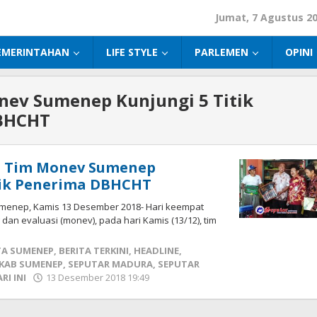
Jumat, 7 Agustus 2
EMERINTAHAN
LIFE STYLE
PARLEMEN
OPINI
nev Sumenep Kunjungi 5 Titik
BHCHT
, Tim Monev Sumenep
tik Penerima DBHCHT
menep, Kamis 13 Desember 2018- Hari keempat
dan evaluasi (monev), pada hari Kamis (13/12), tim
TA SUMENEP
,
BERITA TERKINI
,
HEADLINE
,
KAB SUMENEP
,
SEPUTAR MADURA
,
SEPUTAR
RI INI
13 Desember 2018 19:49
oleh
Fikhesa