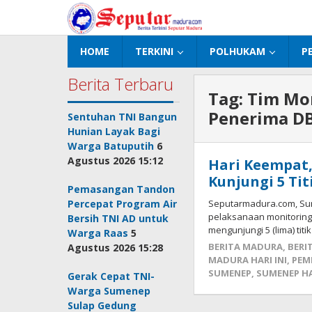
Lewati
ke
konten
HOME
TERKINI
POLHUKAM
P
Berita Terbaru
Tag:
Tim Mo
Penerima D
Sentuhan TNI Bangun
Hunian Layak Bagi
Warga Batuputih
6
Agustus 2026 15:12
Hari Keempat
Kunjungi 5 Ti
Pemasangan Tandon
Percepat Program Air
Seputarmadura.com, Su
pelaksanaan monitoring 
Bersih TNI AD untuk
mengunjungi 5 (lima) titik
Warga Raas
5
BERITA MADURA
,
BERI
Agustus 2026 15:28
MADURA HARI INI
,
PEM
SUMENEP
,
SUMENEP HA
Gerak Cepat TNI-
Warga Sumenep
Sulap Gedung