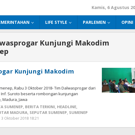
Kamis, 6 Agustus 2
EMERINTAHAN
LIFE STYLE
PARLEMEN
OPINI
lwasprogar Kunjungi Makodim
ep
ogar Kunjungi Makodim
enep, Rabu 3 Oktober 2018- Tim Dalwasprogar dari
 Inf. Suroto beserta rombongan kunjungan
 Madura, Jawa
TA SUMENEP
,
BERITA TERKINI
,
HEADLINE
,
UTAR MADURA
,
SEPUTAR SUMENEP
,
SUMENEP
3 Oktober 2018 18:21
oleh
Fikhesa