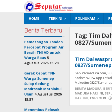
Lewati
ke
konten
HOME
TERKINI
POLHUKAM
P
Berita Terbaru
Tag:
Tim Da
0827/Sumen
Pemasangan Tandon
Percepat Program Air
Bersih TNI AD untuk
Warga Raas
5
Tim Dalwaspr
Agustus 2026 15:28
0827/Sumenep
Gerak Cepat TNI-
Seputarmadura.com, Sum
Kodam V/Brw Dpp Letkol
Warga Sumenep
Makodim 0827/Sumenep,
Sulap Gedung
BERITA MADURA
,
BERI
Madrasah Mathlabul
MADURA HARI INI
,
SEP
Ulum
4 Agustus 2026
HARI INI
,
TNI/POLRI
15:57
Menembus Pelosok