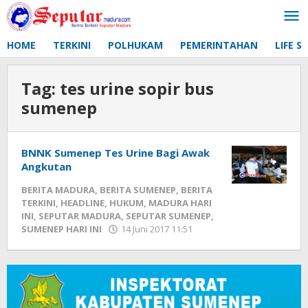
Lewati
ke
konten
HOME
TERKINI
POLHUKAM
PEMERINTAHAN
LIFE S
Tag:
tes urine sopir bus
sumenep
BNNK Sumenep Tes Urine Bagi Awak
Angkutan
BERITA MADURA
,
BERITA SUMENEP
,
BERITA
TERKINI
,
HEADLINE
,
HUKUM
,
MADURA HARI
INI
,
SEPUTAR MADURA
,
SEPUTAR SUMENEP
,
SUMENEP HARI INI
14 Juni 2017 11:51
oleh
Fikhesa