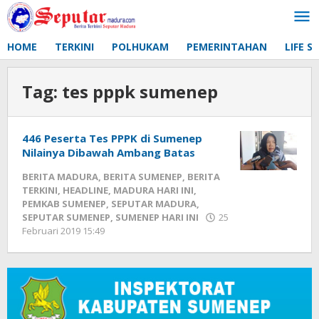
Lewati
ke
konten
HOME
TERKINI
POLHUKAM
PEMERINTAHAN
LIFE S
Tag:
tes pppk sumenep
446 Peserta Tes PPPK di Sumenep
Nilainya Dibawah Ambang Batas
BERITA MADURA
,
BERITA SUMENEP
,
BERITA
TERKINI
,
HEADLINE
,
MADURA HARI INI
,
PEMKAB SUMENEP
,
SEPUTAR MADURA
,
SEPUTAR SUMENEP
,
SUMENEP HARI INI
25
Februari 2019 15:49
oleh
Fikhesa