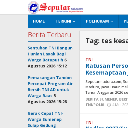
Lewati
ke
konten
HOME
TERKINI
POLHUKAM
P
Berita Terbaru
Tag:
tes ke
Sentuhan TNI Bangun
Hunian Layak Bagi
TNI
Warga Batuputih
6
Ratusan Perso
Agustus 2026 15:12
Kesemaptaan J
Pemasangan Tandon
Seputarmadura.com, Su
Percepat Program Air
Madura, Jawa Timur, me
Bersih TNI AD untuk
Tahun Anggaran 2026 se
Warga Raas
5
BERITA SUMENEP
,
BERI
Agustus 2026 15:28
TNI/POLRI
4 Mei 202
Gerak Cepat TNI-
Warga Sumenep
TNI
Sulap Gedung