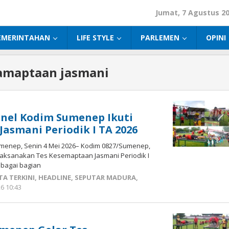
Jumat, 7 Agustus 2
EMERINTAHAN
LIFE STYLE
PARLEMEN
OPINI
samaptaan jasmani
nel Kodim Sumenep Ikuti
asmani Periodik I TA 2026
menep, Senin 4 Mei 2026– Kodim 0827/Sumenep,
laksanakan Tes Kesemaptaan Jasmani Periodik I
bagai bagian
TA TERKINI
,
HEADLINE
,
SEPUTAR MADURA
,
6 10:43
oleh
Fikhesa