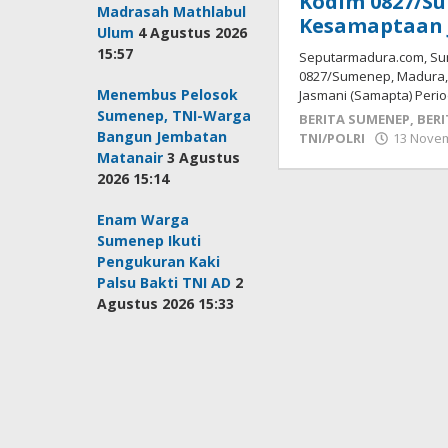
Kodim 0827/Su
Madrasah Mathlabul
Kesamaptaan J
Ulum
4 Agustus 2026
15:57
Seputarmadura.com, Su
0827/Sumenep, Madura, 
Menembus Pelosok
Jasmani (Samapta) Period
Sumenep, TNI-Warga
BERITA SUMENEP
,
BERI
Bangun Jembatan
TNI/POLRI
13 Novem
Matanair
3 Agustus
2026 15:14
Enam Warga
Sumenep Ikuti
Pengukuran Kaki
Palsu Bakti TNI AD
2
Agustus 2026 15:33