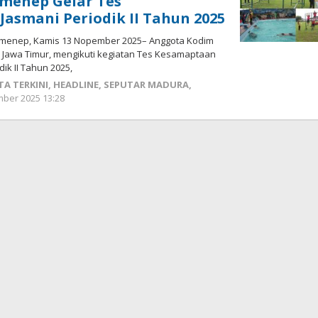
menep Gelar Tes
asmani Periodik II Tahun 2025
menep, Kamis 13 Nopember 2025– Anggota Kodim
Jawa Timur, mengikuti kegiatan Tes Kesamaptaan
ik II Tahun 2025,
TA TERKINI
,
HEADLINE
,
SEPUTAR MADURA
,
ber 2025 13:28
oleh
Fikhesa