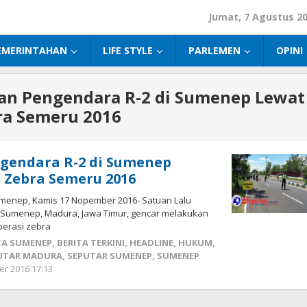
Jumat, 7 Agustus 2
EMERINTAHAN
LIFE STYLE
PARLEMEN
OPINI
an Pengendara R-2 di Sumenep Lewat
ra Semeru 2016
gendara R-2 di Sumenep
 Zebra Semeru 2016
menep, Kamis 17 Nopember 2016- Satuan Lalu
es Sumenep, Madura, Jawa Timur, gencar melakukan
perasi zebra
TA SUMENEP
,
BERITA TERKINI
,
HEADLINE
,
HUKUM
,
UTAR MADURA
,
SEPUTAR SUMENEP
,
SUMENEP
r 2016 17:13
oleh
Fikhesa