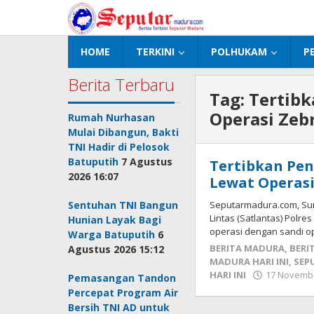
Lewati
ke
konten
HOME
TERKINI
POLHUKAM
P
Berita Terbaru
Tag:
Tertibk
Operasi Zeb
Rumah Nurhasan
Mulai Dibangun, Bakti
TNI Hadir di Pelosok
Batuputih
7 Agustus
Tertibkan Pen
2026 16:07
Lewat Operasi
Sentuhan TNI Bangun
Seputarmadura.com, Su
Lintas (Satlantas) Polr
Hunian Layak Bagi
operasi dengan sandi o
Warga Batuputih
6
BERITA MADURA
,
BERI
Agustus 2026 15:12
MADURA HARI INI
,
SEP
HARI INI
17 Novembe
Pemasangan Tandon
Percepat Program Air
Bersih TNI AD untuk