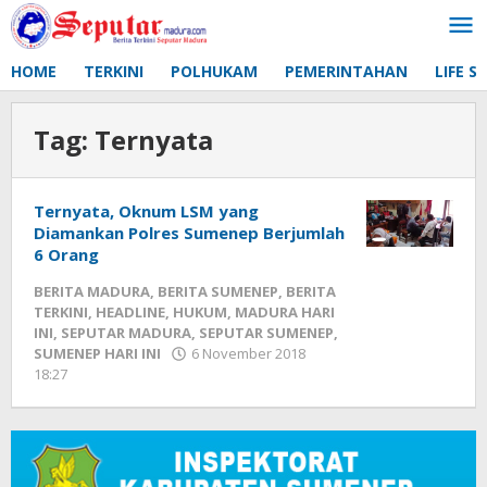
Lewati
ke
konten
HOME
TERKINI
POLHUKAM
PEMERINTAHAN
LIFE S
Tag:
Ternyata
Ternyata, Oknum LSM yang
Diamankan Polres Sumenep Berjumlah
6 Orang
BERITA MADURA
,
BERITA SUMENEP
,
BERITA
TERKINI
,
HEADLINE
,
HUKUM
,
MADURA HARI
INI
,
SEPUTAR MADURA
,
SEPUTAR SUMENEP
,
SUMENEP HARI INI
6 November 2018
18:27
oleh
Fikhesa