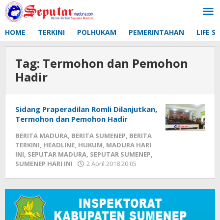
Lewati
ke
konten
HOME
TERKINI
POLHUKAM
PEMERINTAHAN
LIFE S
Tag:
Termohon dan Pemohon
Hadir
Sidang Praperadilan Romli Dilanjutkan,
Termohon dan Pemohon Hadir
BERITA MADURA
,
BERITA SUMENEP
,
BERITA
TERKINI
,
HEADLINE
,
HUKUM
,
MADURA HARI
INI
,
SEPUTAR MADURA
,
SEPUTAR SUMENEP
,
SUMENEP HARI INI
2 April 2018 20:05
oleh
Fikhesa