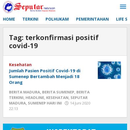
Lewati
ke
konten
HOME
TERKINI
POLHUKAM
PEMERINTAHAN
LIFE S
Tag:
terkonfirmasi positif
covid-19
Kesehatan
Jumlah Pasien Positif Covid-19 di
Sumenep Bertambah Menjadi 18
Orang
BERITA MADURA
,
BERITA SUMENEP
,
BERITA
TERKINI
,
HEADLINE
,
KESEHATAN
,
SEPUTAR
MADURA
,
SUMENEP HARI INI
14 Juni 2020
22:13
oleh
Fikhesa