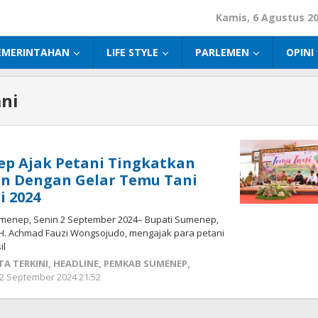
Kamis, 6 Agustus 2
EMERINTAHAN
LIFE STYLE
PARLEMEN
OPINI
ni
ep Ajak Petani Tingkatkan
an Dengan Gelar Temu Tani
i 2024
menep, Senin 2 September 2024– Bupati Sumenep,
 H. Achmad Fauzi Wongsojudo, mengajak para petani
il
TA TERKINI
,
HEADLINE
,
PEMKAB SUMENEP
,
2 September 2024 21:52
oleh
Fikhesa