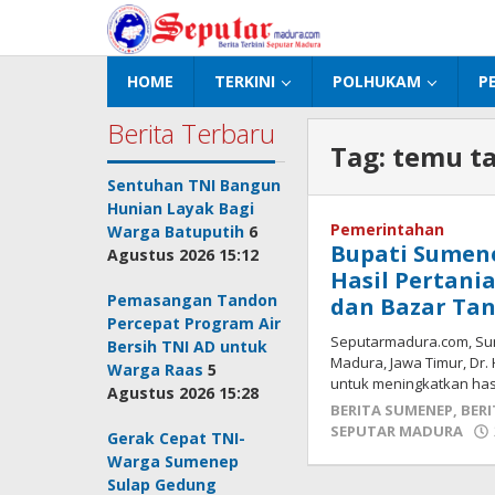
Lewati
ke
konten
HOME
TERKINI
POLHUKAM
P
Berita Terbaru
Tag:
temu ta
Sentuhan TNI Bangun
Hunian Layak Bagi
Pemerintahan
Warga Batuputih
6
Bupati Sumen
Agustus 2026 15:12
Hasil Pertani
Pemasangan Tandon
dan Bazar Tan
Percepat Program Air
Seputarmadura.com, Su
Bersih TNI AD untuk
Madura, Jawa Timur, Dr.
Warga Raas
5
untuk meningkatkan has
Agustus 2026 15:28
BERITA SUMENEP
,
BERI
SEPUTAR MADURA
Gerak Cepat TNI-
Warga Sumenep
Sulap Gedung