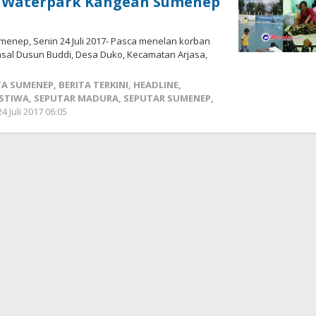
, Waterpark Kangean Sumenep
enep, Senin 24 Juli 2017- Pasca menelan korban
, asal Dusun Buddi, Desa Duko, Kecamatan Arjasa,
TA SUMENEP
,
BERITA TERKINI
,
HEADLINE
,
ISTIWA
,
SEPUTAR MADURA
,
SEPUTAR SUMENEP
,
24 Juli 2017 06:05
oleh
Fikhesa