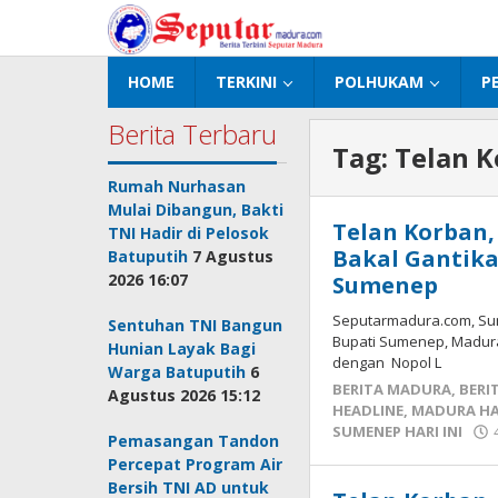
Lewati
ke
konten
HOME
TERKINI
POLHUKAM
P
Berita Terbaru
Tag:
Telan 
Rumah Nurhasan
Mulai Dibangun, Bakti
Telan Korban,
TNI Hadir di Pelosok
Bakal Gantika
Batuputih
7 Agustus
2026 16:07
Sumenep
Seputarmadura.com, Sum
Sentuhan TNI Bangun
Bupati Sumenep, Madura,
Hunian Layak Bagi
dengan Nopol L
Warga Batuputih
6
BERITA MADURA
,
BERI
Agustus 2026 15:12
HEADLINE
,
MADURA HAR
SUMENEP HARI INI
Pemasangan Tandon
Percepat Program Air
Bersih TNI AD untuk