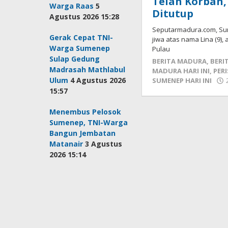
Telan Korban
Warga Raas
5
Ditutup
Agustus 2026 15:28
Seputarmadura.com, Sum
Gerak Cepat TNI-
jiwa atas nama Lina (9)
Warga Sumenep
Pulau
Sulap Gedung
BERITA MADURA
,
BERI
Madrasah Mathlabul
MADURA HARI INI
,
PER
Ulum
4 Agustus 2026
SUMENEP HARI INI
15:57
Menembus Pelosok
Sumenep, TNI-Warga
Bangun Jembatan
Matanair
3 Agustus
2026 15:14