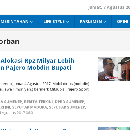
Jumat, 7 Agustus 2
EMERINTAHAN
LIFE STYLE
PARLEMEN
OPINI
Korban
 Alokasi Rp2 Milyar Lebih
n Pajero Mobdin Bupati
enep, Jumat 4 Agustus 2017- Mobil dinas (mobdin)
 Jawa Timur, yang bermerk Mitsubisi Pajero Sport
TA SUMENEP
,
BERITA TERKINI
,
DPRD SUMENEP
,
I INI
,
SEPUTAR MADURA
,
SEPUTAR SUMENEP
,
4 Agustus 2017 06:01
oleh
Fikhesa